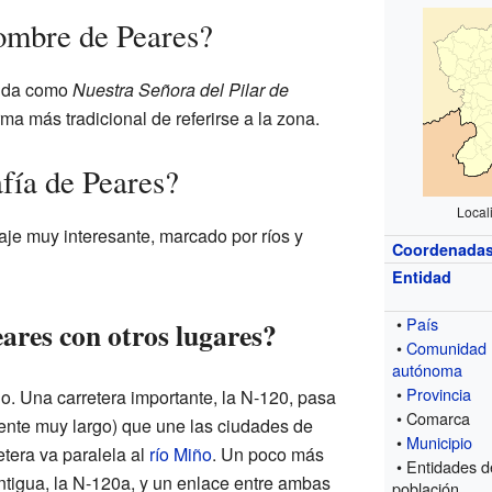
nombre de Peares?
cida como
Nuestra Señora del Pilar de
ma más tradicional de referirse a la zona.
fía de Peares?
Local
aje muy interesante, marcado por ríos y
Coordenada
Entidad
•
País
ares con otros lugares?
•
Comunidad
autónoma
•
Provincia
. Una carretera importante, la N-120, pasa
• Comarca
uente muy largo) que une las ciudades de
•
Municipio
etera va paralela al
río Miño
. Un poco más
• Entidades d
ntigua, la N-120a, y un enlace entre ambas
población