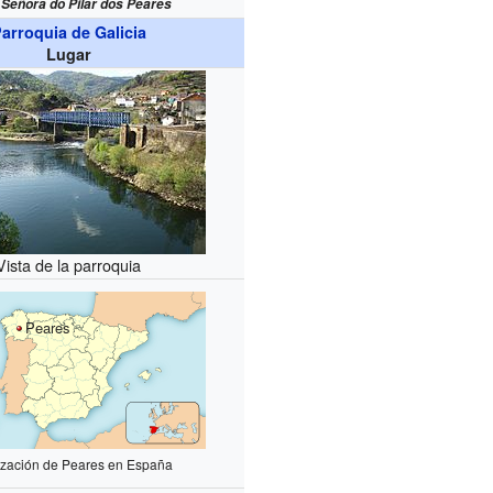
Señora do Pilar dos Peares
arroquia de Galicia
Lugar
Vista de la parroquia
Peares
ización de Peares en España