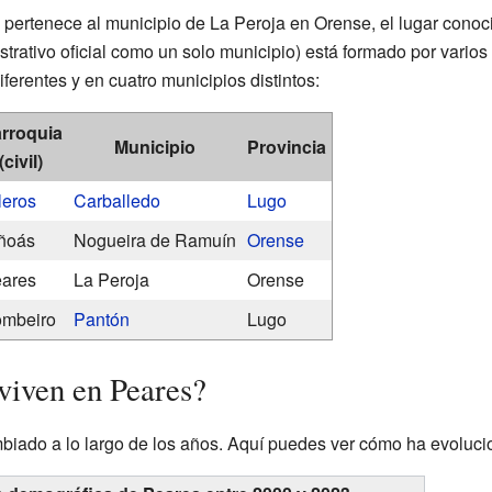
pertenece al municipio de La Peroja en Orense, el lugar cono
trativo oficial como un solo municipio) está formado por varios
ferentes y en cuatro municipios distintos:
rroquia
Municipio
Provincia
(civil)
leros
Carballedo
Lugo
ñoás
Nogueira de Ramuín
Orense
ares
La Peroja
Orense
mbeiro
Pantón
Lugo
viven en Peares?
iado a lo largo de los años. Aquí puedes ver cómo ha evoluci