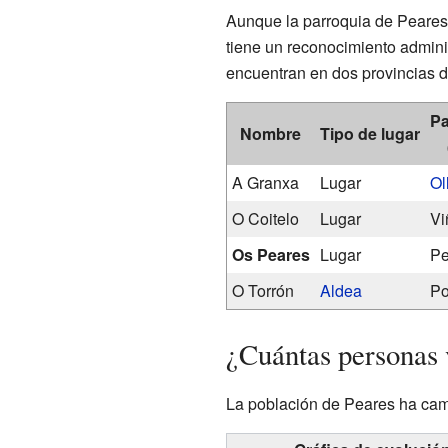
Aunque la parroquia de Peares 
tiene un reconocimiento adminis
encuentran en dos provincias di
Pa
Nombre
Tipo de lugar
A Granxa
Lugar
Ol
O Coitelo
Lugar
Vi
Os Peares
Lugar
Pe
O Torrón
Aldea
Po
¿Cuántas personas 
La población de Peares ha camb