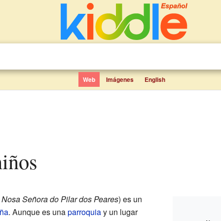
Web
Imágenes
English
niños
s
Nosa Señora do Pilar dos Peares
) es un
ña
. Aunque es una
parroquia
y un lugar