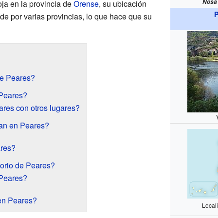
Nosa 
ja en la provincia de
Orense
, su ubicación
P
nde por varias provincias, lo que hace que su
de Peares?
 Peares?
res con otros lugares?
ran en Peares?
ares?
torio de Peares?
Peares?
en Peares?
Local