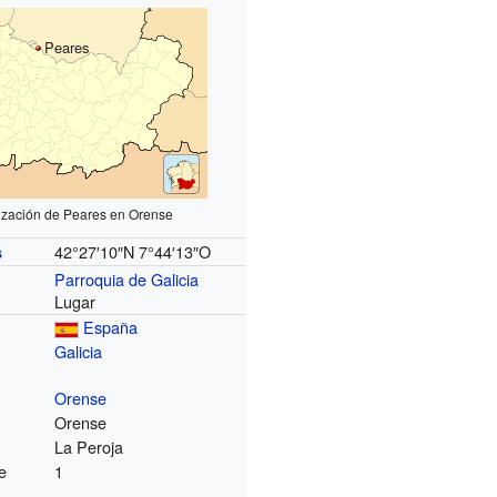
Peares
ización de Peares en Orense
42°27′10″N
7°44′13″O
s
Parroquia de Galicia
Lugar
España
Galicia
Orense
Orense
La Peroja
e
1