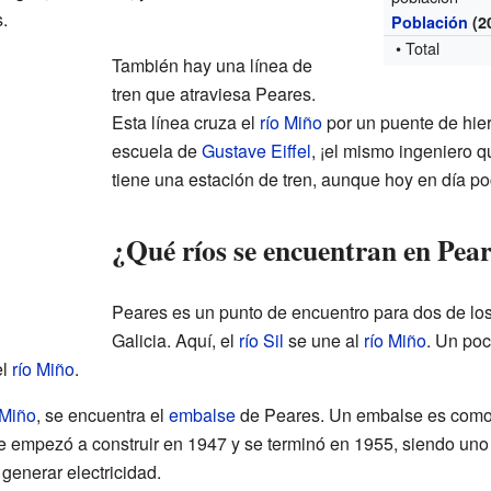
.
Población
(2
• Total
También hay una línea de
tren que atraviesa Peares.
Esta línea cruza el
río Miño
por un puente de hier
escuela de
Gustave Eiffel
, ¡el mismo ingeniero q
tiene una estación de tren, aunque hoy en día poc
¿Qué ríos se encuentran en Pea
Peares es un punto de encuentro para dos de los
Galicia. Aquí, el
río Sil
se une al
río Miño
. Un poc
el
río Miño
.
 Miño
, se encuentra el
embalse
de Peares. Un embalse es como 
e empezó a construir en 1947 y se terminó en 1955, siendo uno
 generar electricidad.