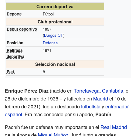
Carrera deportiva
Deporte
Fútbol
Club profesional
Debut deportivo
1957
(
Burgos CF
)
Posición
Defensa
Retirada
1971
deportiva
Selección nacional
Part.
8
Enrique Pérez Díaz
(nacido en
Torrelavega
,
Cantabria
, el
28 de diciembre de 1938 – y fallecido en
Madrid
el 10 de
febrero de 2021), fue un destacado
futbolista
y
entrenador
español
. Era más conocido por su apodo,
Pachín
.
Pachín fue un defensa muy importante en el
Real Madrid
de la época de
Miguel Muñoz
. Jugó junto a grandes