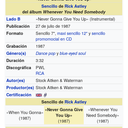
Sencillo
de
Rick Astley
del álbum
Whenever You Need Somebody
«Never Gonna Give You Up» (Instrumental)
Lado B
27 de julio de 1987
Publicación
Sencillo 7",
maxi sencillo 12"
y
sencillo
Formato
promomocial en CD
1987
Grabación
y
Género(s)
Dance pop
blue-eyed soul
3:32
Duración
PWL
Discográfica
RCA
Stock Aitken & Waterman
Autor(es)
Stock Aitken & Waterman
Productor(es)
Certificación
Sencillo de
Rick Astley
«Whenever You
«Never Gonna Give
«When You Gonna»
Need Somebody»
You Up»
(1987)
(1987)
(1987)