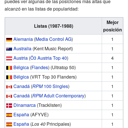
puedes ver algunas de las posiciones más altas que
alcanzó en las listas de popularidad:
Mejor
Listas (1987-1988)
posición
Alemania
(
Media Control AG
)
1
Australia
(Kent Music Report)
1
Austria
(
Ö3 Austria Top 40
)
4
Bélgica
(
Flandes
) (Ultratop 50)
1
Bélgica
(VRT Top 30 Flanders)
1
Canadá
(
RPM
100 Singles
)
1
Canadá
(
RPM
Adult Contemporary
)
1
Dinamarca
(Tracklisten)
1
España
(AFYVE)
1
España
(
Los 40
Principales)
1