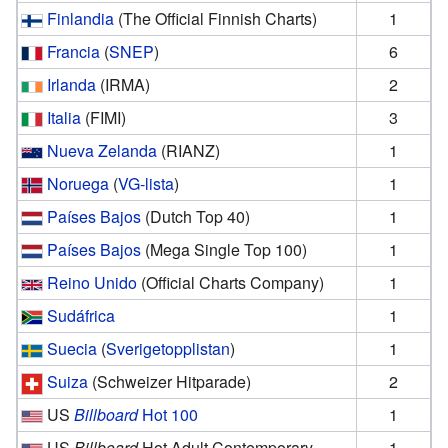
Finlandia
(The Official Finnish Charts)
1
Francia
(
SNEP
)
6
Irlanda
(IRMA)
2
Italia
(FIMI)
3
Nueva Zelanda
(RIANZ)
1
Noruega
(
VG-lista
)
1
Países Bajos
(Dutch Top 40)
1
Países Bajos
(Mega Single Top 100)
1
Reino Unido
(Official Charts Company)
1
Sudáfrica
1
Suecia
(
Sverigetopplistan
)
1
Suiza
(Schweizer Hitparade)
2
US
Billboard
Hot 100
1
US
Billboard
Hot Adult Contemporary
1