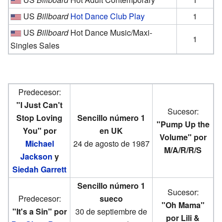
US
Billboard
Hot Dance Club Play
1
US
Billboard
Hot Dance Music/Maxi-
1
Singles Sales
Predecesor:
"I Just Can't
Sucesor:
Stop Loving
Sencillo número 1
"Pump Up the
You" por
en UK
Volume" por
Michael
24 de agosto de 1987
M/A/R/R/S
Jackson
y
Siedah Garrett
Sencillo número 1
Sucesor:
Predecesor:
sueco
"Oh Mama"
"It's a Sin" por
30 de septiembre de
por Lili &