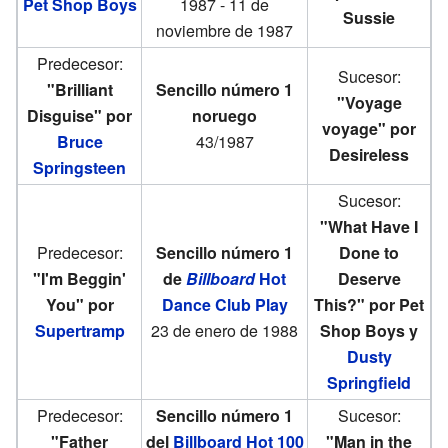
Pet Shop Boys
1987 - 11 de
Sussie
noviembre de 1987
Predecesor:
Sucesor:
"Brilliant
Sencillo número 1
"Voyage
Disguise" por
noruego
voyage" por
Bruce
43/1987
Desireless
Springsteen
Sucesor:
"What Have I
Predecesor:
Sencillo número 1
Done to
"I'm Beggin'
de
Billboard
Hot
Deserve
You" por
Dance Club Play
This?" por Pet
Supertramp
23 de enero de 1988
Shop Boys y
Dusty
Springfield
Predecesor:
Sencillo número 1
Sucesor:
"Father
del
Billboard Hot 100
"Man in the