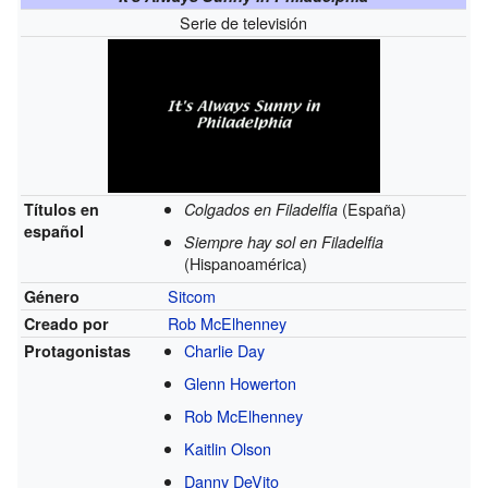
Serie de televisión
(España)
Títulos en
Colgados en Filadelfia
español
Siempre hay sol en Filadelfia
(Hispanoamérica)
Sitcom
Género
Rob McElhenney
Creado por
Charlie Day
Protagonistas
Glenn Howerton
Rob McElhenney
Kaitlin Olson
Danny DeVito