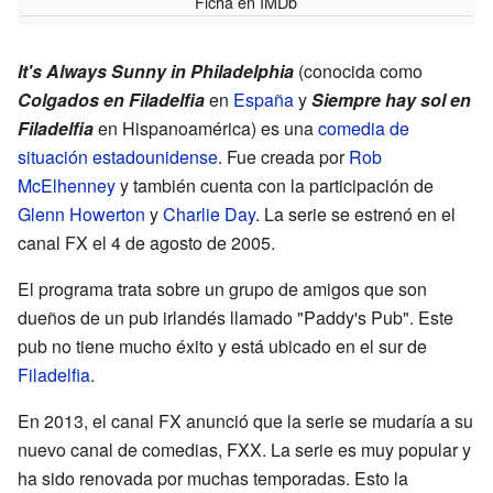
Ficha
en IMDb
It's Always Sunny in Philadelphia
(conocida como
Colgados en Filadelfia
en
España
y
Siempre hay sol en
Filadelfia
en Hispanoamérica) es una
comedia de
situación
estadounidense
. Fue creada por
Rob
McElhenney
y también cuenta con la participación de
Glenn Howerton
y
Charlie Day
. La serie se estrenó en el
canal FX el 4 de agosto de 2005.
El programa trata sobre un grupo de amigos que son
dueños de un pub irlandés llamado "Paddy's Pub". Este
pub no tiene mucho éxito y está ubicado en el sur de
Filadelfia
.
En 2013, el canal FX anunció que la serie se mudaría a su
nuevo canal de comedias, FXX. La serie es muy popular y
ha sido renovada por muchas temporadas. Esto la