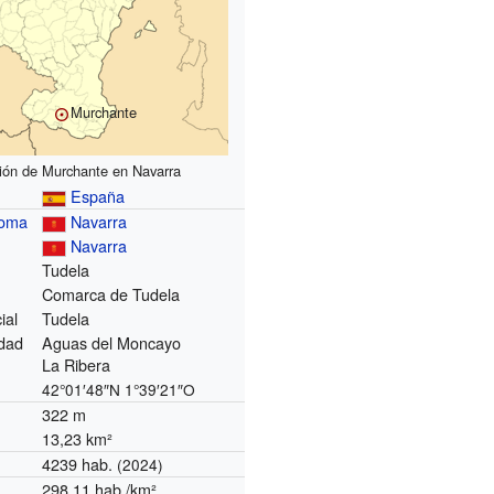
Murchante
ión de Murchante en Navarra
España
noma
Navarra
Navarra
Tudela
Comarca de Tudela
ial
Tudela
dad
Aguas del Moncayo
La Ribera
42°01′48″N
1°39′21″O
322 m
13,23 km²
4239 hab.
(2024)
298,11 hab./km²