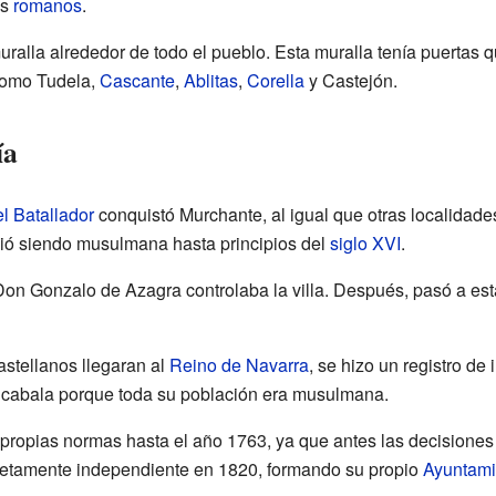
os
romanos
.
ralla alrededor de todo el pueblo. Esta muralla tenía puertas
como Tudela,
Cascante
,
Ablitas
,
Corella
y Castejón.
ía
el Batallador
conquistó Murchante, al igual que otras localidade
uió siendo musulmana hasta principios del
siglo XVI
.
Don Gonzalo de Azagra controlaba la villa. Después, pasó a esta
stellanos llegaran al
Reino de Navarra
, se hizo un registro d
cabala porque toda su población era musulmana.
propias normas hasta el año 1763, ya que antes las decisiones
etamente independiente en 1820, formando su propio
Ayuntami