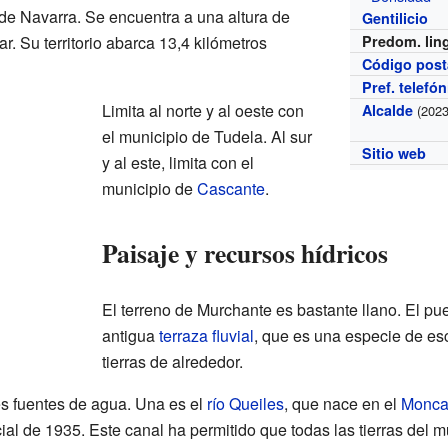
de Navarra. Se encuentra a una altura de
Gentilicio
r. Su territorio abarca 13,4 kilómetros
Predom. lin
Código post
Pref. telefó
Limita al norte y al oeste con
Alcalde
(2023
el municipio de Tudela. Al sur
Sitio web
y al este, limita con el
municipio de
Cascante
.
Paisaje y recursos hídricos
El terreno de Murchante es bastante llano. El pu
antigua
terraza fluvial
, que es una especie de es
tierras de alrededor.
s fuentes de agua. Una es el
río Queiles
, que nace en el
Monca
cial de 1935. Este canal ha permitido que todas las tierras del 