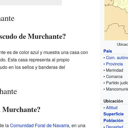
ante
escudo de Murchante?
Ubicac
País
te es de color azul y muestra una casa con
•
Com. autó
do. Esta casa representa al propio
•
Provincia
udo en los sellos y banderas del
• Merindad
• Comarca
• Partido judic
hante
• Mancomuni
Ubicación
a Murchante?
•
Altitud
Superficie
Población
de la
Comunidad Foral de Navarra
, en una
•
Densidad