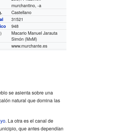
murchantino, -a
Castellano
g.
31521
al
948
nico
Macario Manuel Jarauta
)
Simón (MxM)
www.murchante.es
eblo se asienta sobre una
calón natural que domina las
yo
. La otra es el canal de
municipio, que antes dependían