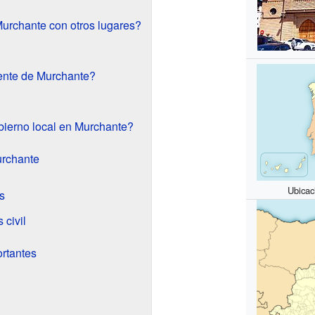
rchante con otros lugares?
ente de Murchante?
ierno local en Murchante?
urchante
Ubicac
s
 civil
ortantes