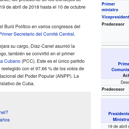
Primer
19 de abril de 2018 hasta el 10 de octubre
ministro
Vicepresiden
Predecesor
 Buró Político en varios congresos del
Primer Secretario del Comité Central
.
jara su cargo, Díaz-Canel asumió la
go, también se convirtió en el primer
ta Cubano
(PCC). Este es el único partido
Prime
e reelegido con el 97,66 % de los votos de
Comunist
Ac
Nacional del Poder Popular (ANPP). La
Desd
slativo de Cuba.
Predecesor
nel?
President
 años
Ministr
19 de abril