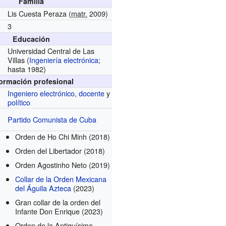
Familia
Lis Cuesta Peraza (
matr.
2009)
3
Educación
Universidad Central de Las
Villas
(
Ingeniería electrónica
;
hasta 1982)
formación profesional
Ingeniero electrónico
,
docente
y
político
Partido Comunista de Cuba
Orden de Ho Chi Minh
(2018)
Orden del Libertador
(2018)
Orden Agostinho Neto
(2019)
Collar de la Orden Mexicana
del Águila Azteca
(2023)
Gran collar de la orden del
Infante Don Enrique
(2023)
Orden de la Antiquísima