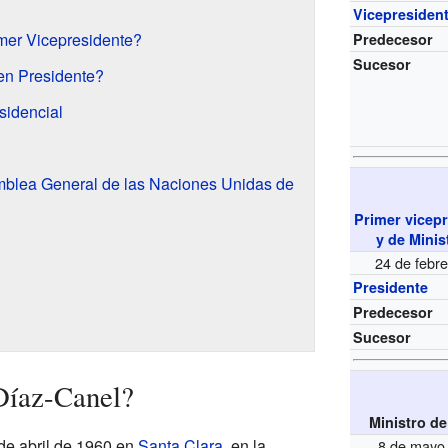
Vicepresiden
mer Vicepresidente?
Predecesor
Sucesor
en Presidente?
idencial
mblea General de las Naciones Unidas de
Primer vicep
y de Minis
24 de febre
Presidente
Predecesor
Sucesor
Díaz-Canel?
Ministro d
de abril de 1960 en
Santa Clara
, en la
8 de mayo