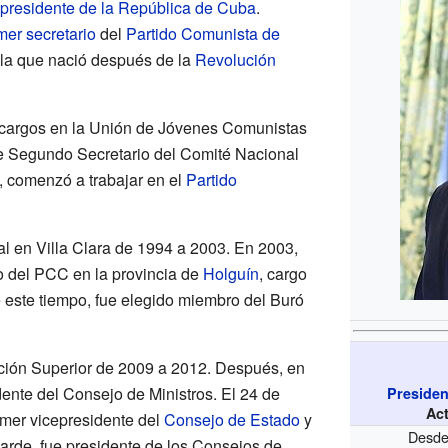
presidente de la República de Cuba
.
mer secretario
del
Partido Comunista de
 isla que nació después de la
Revolución
cargos en la Unión de Jóvenes Comunistas
ue Segundo Secretario del Comité Nacional
, comenzó a trabajar en el
Partido
l en Villa Clara de 1994 a 2003. En 2003,
o del PCC en la provincia de
Holguín
, cargo
este tiempo, fue elegido miembro del Buró
ción Superior de 2009 a 2012. Después, en
dente del Consejo de Ministros. El 24 de
Presiden
Ac
imer vicepresidente del
Consejo de Estado
y
Desde
tarde, fue presidente de los Consejos de