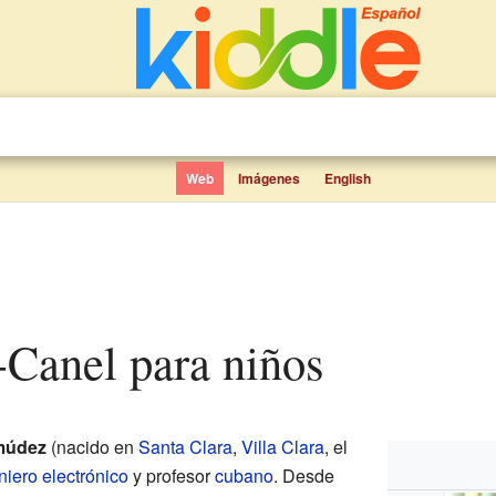
Web
Imágenes
English
z-Canel para niños
rmúdez
(nacido en
Santa Clara
,
Villa Clara
, el
niero electrónico
y profesor
cubano
. Desde