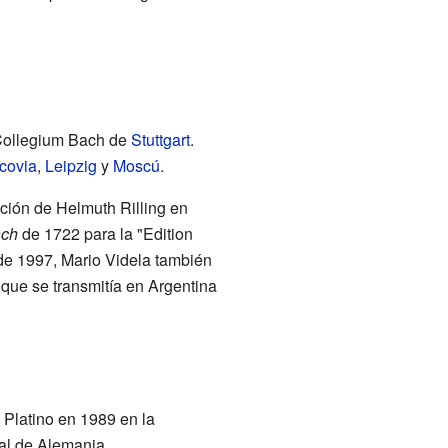
 Collegium Bach de
Stuttgart
.
covia
,
Leipzig
y
Moscú
.
cción de Helmuth Rilling en
ach
de 1722 para la "Edition
de 1997, Mario Videla también
que se transmitía en Argentina
 Platino en 1989 en la
ral de Alemania.