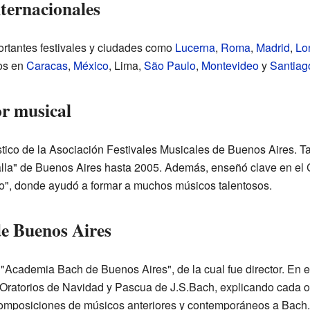
nternacionales
ortantes festivales y ciudades como
Lucerna
,
Roma
,
Madrid
,
Lo
tos en
Caracas
,
México
, Lima,
São Paulo
,
Montevideo
y
Santiag
r musical
ístico de la Asociación Festivales Musicales de Buenos Aires. T
alla" de Buenos Aires hasta 2005. Además, enseñó clave en el 
", donde ayudó a formar a muchos músicos talentosos.
e Buenos Aires
 "Academia Bach de Buenos Aires", de la cual fue director. En
os Oratorios de Navidad y Pascua de J.S.Bach, explicando cada o
composiciones de músicos anteriores y contemporáneos a Bach. P