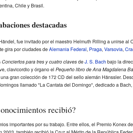
tina, Chile y Brasil.
abaciones destacadas
ändel, fue invitado por el maestro Helmuth Rilling a unirse al
te gira por ciudades de
Alemania Federal
,
Praga
,
Varsovia
,
Cra
s
Conciertos para tres y cuatro claves
de
J. S. Bach
bajo la dire
ve, clavicordio y órgano el
Pequeño libro de Ana Magdalena B
una gran colección de 172 CD del sello alemán Hänssler. Des
domingos llamado "La Cantata del Domingo", dedicado a Bach, 
onocimientos recibió?
mios importantes por su trabajo. Entre ellos, el Premio Konex de
n 2003, también recibió la Cruz al Mérito de la República Fede