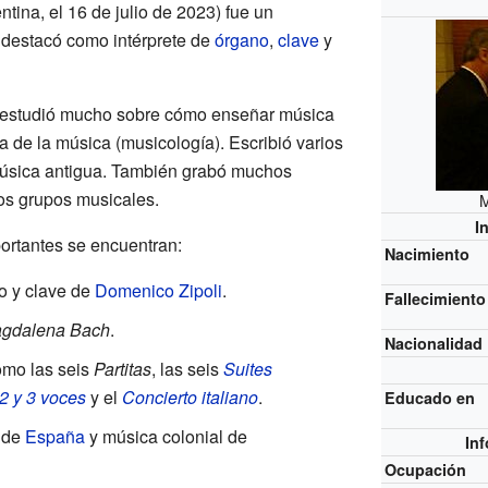
entina, el 16 de julio de 2023) fue un
 destacó como intérprete de
órgano
,
clave
y
 estudió mucho sobre cómo enseñar música
ia de la música (musicología). Escribió varios
 música antigua. También grabó muchos
ros grupos musicales.
M
I
ortantes se encuentran:
Nacimiento
o y clave de
Domenico Zipoli
.
Fallecimiento
agdalena Bach
.
Nacionalidad
omo las seis
Partitas
, las seis
Suites
2 y 3 voces
y el
Concierto italiano
.
Educado en
 de
España
y música colonial de
In
Ocupación