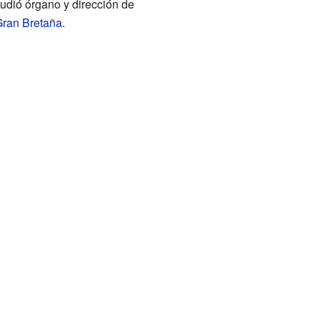
studió órgano y dirección de
ran Bretaña
.