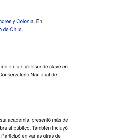
ndres
y
Colonia
. En
o de Chile
.
ambién fue profesor de clave en
Conservatorio Nacional de
 esta academia, presentó más de
bra al público. También incluyó
articipó en varias giras de