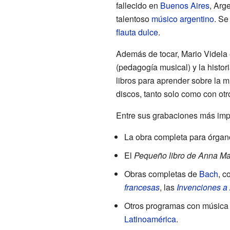
fallecido en
Buenos Aires
, Arg
talentoso
músico
argentino
. Se
flauta dulce
.
Además de tocar, Mario Videla
(pedagogía musical) y la histor
libros para aprender sobre la
discos, tanto solo como con ot
Entre sus grabaciones más imp
La obra completa para órgan
El
Pequeño libro de Anna M
Obras completas de
Bach
, c
francesas
, las
Invenciones a 
Otros programas con música
Latinoamérica
.