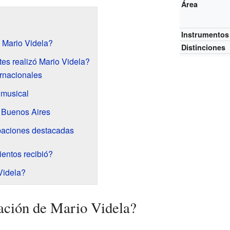
Área
Instrumentos
 Mario Videla?
Distinciones
es realizó Mario Videla?
ernacionales
 musical
 Buenos Aires
baciones destacadas
entos recibió?
Videla?
ación de Mario Videla?