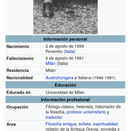
Información personal
2 de agosto de 1899
Nacimiento
Rovereto (
Italia
)
6 de agosto de 1981
Fallecimiento
Milán
(Italia)
Milán
Residencia
Austrohúngara
e italiana
(1946-1981)
Nacionalidad
Educación
Universidad de Milán
Educado en
Información profesional
Filólogo clásico, helenista, historiador de
Ocupación
la filosofía,
profesor universitario
y
traductor
Filosofía antigua
,
sofista
,
espiritualidad
,
Área
religión de la Antigua Grecia, comedia y