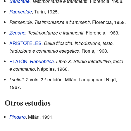
Senofane
. Testimonianze e frammenti
. Florencia, 1956.
Parmenide
, Turín, 1925.
Parmenide. Testimonianze e frammenti
. Florencia, 1958.
Zenone
. Testimonianze e frammenti
. Florencia, 1963.
A
RISTÓTELES
.
Della filosofia. Introduzione, testo,
traduzione e commento esegetico
. Roma, 1963.
P
LATÓN
.
Repubblica
. Libro X. Studio introduttivo, testo
e commento
. Nápoles, 1966.
I sofisti.
2 vols. 2.ª edición: Milán, Lampugnani Nigri,
1967.
Otros estudios
Pindaro
, Milán, 1931.