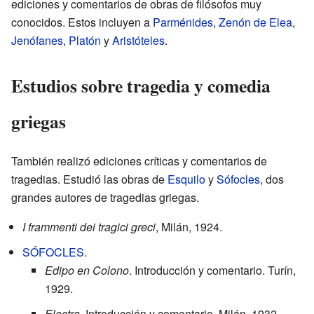
ediciones y comentarios de obras de filósofos muy
conocidos. Estos incluyen a
Parménides
,
Zenón de Elea
,
Jenófanes
,
Platón
y
Aristóteles
.
Estudios sobre tragedia y comedia
griegas
También realizó ediciones críticas y comentarios de
tragedias. Estudió las obras de
Esquilo
y
Sófocles
, dos
grandes autores de tragedias griegas.
I frammenti dei tragici greci
, Milán, 1924.
S
ÓFOCLES
.
Edipo en Colono
. Introducción y comentario. Turín,
1929.
Electra
. Introducción y comentario, Milán, 1932.