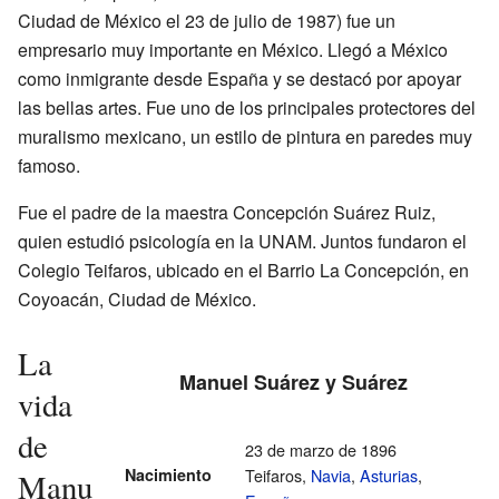
Ciudad de México el 23 de julio de 1987) fue un
empresario muy importante en México. Llegó a México
como inmigrante desde España y se destacó por apoyar
las bellas artes. Fue uno de los principales protectores del
muralismo mexicano, un estilo de pintura en paredes muy
famoso.
Fue el padre de la maestra Concepción Suárez Ruiz,
quien estudió psicología en la UNAM. Juntos fundaron el
Colegio Teifaros, ubicado en el Barrio La Concepción, en
Coyoacán, Ciudad de México.
La
Manuel Suárez y Suárez
vida
de
23 de marzo de 1896
Nacimiento
Teifaros,
Navia
,
Asturias
,
Manu