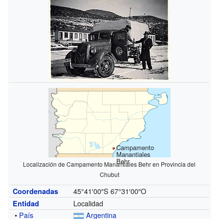
Campamento
Manantiales
Behr
Localización de Campamento Manantiales Behr en Provincia del
Chubut
45°41′00″S
67°31′00″O
Coordenadas
Localidad
Entidad
•
País
Argentina