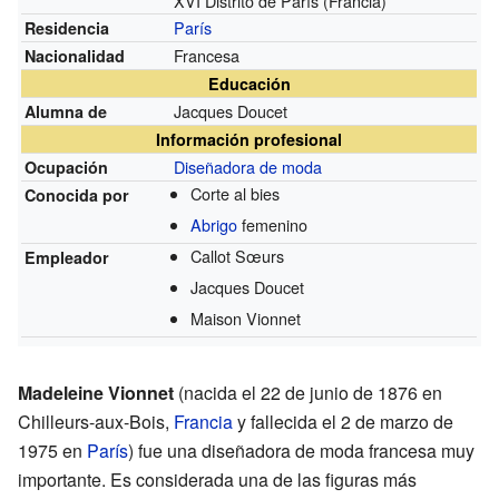
XVI Distrito de París (Francia)
París
Residencia
Francesa
Nacionalidad
Educación
Jacques Doucet
Alumna de
Información profesional
Diseñadora de moda
Ocupación
Corte al bies
Conocida por
Abrigo
femenino
Callot Sœurs
Empleador
Jacques Doucet
Maison Vionnet
Madeleine Vionnet
(nacida el 22 de junio de 1876 en
Chilleurs-aux-Bois,
Francia
y fallecida el 2 de marzo de
1975 en
París
) fue una diseñadora de moda francesa muy
importante. Es considerada una de las figuras más