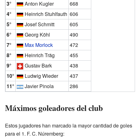
3°
Anton Kugler
668
4°
Heinrich Stuhlfauth
606
5°
Josef Schmitt
605
6°
Georg Köhl
490
7°
Max Morlock
472
8°
Heinrich Träg
455
9°
Gustav Bark
438
10°
Ludwig Wieder
437
11°
Javier Pinola
286
Máximos goleadores del club
Estos jugadores han marcado la mayor cantidad de goles
para el 1. F. C. Núremberg: