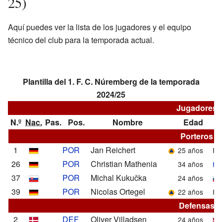
25)
Aquí puedes ver la lista de los jugadores y el equipo
técnico del club para la temporada actual.
Plantilla del 1. F. C. Núremberg de la temporada
2024/25
Jugadores
N.º
Nac.
Pas.
Pos.
Nombre
Edad
Porteros
1
POR
Jan Reichert
25 años
For
26
POR
Christian Mathenia
34 años
Ha
37
POR
Michal Kukučka
24 años
39
POR
Nicolas Ortegel
22 años
For
Defensas
2
DEF
Oliver Villadsen
24 años