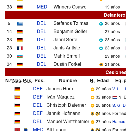
38
MED
Winners Osawe
19 años
R. 
Delanteros
9
DEL
Stefanos Tzimas
20 años
14
DEL
Benjamin Goller
27 años
S. 
23
DEL
Janni Serra
28 años
28
DEL
Janis Antiste
23 años
30
DEL
Mahir Emreli
29 años
34
DEL
Dustin Forkel
21 años
For
Cesiones
N.º
Nac.
Pas.
Pos.
Nombre
N.
Edad
Eq. pr
DEF
Jannes Horn
29 años
V. f. L. B
DEF
Iván Márquez
32 años
N. E. 
DEL
Christoph Daferner
28 años
S. G. Dy
DEF
Jannik Hofmann
24 años
Formado e
DEL
Manuel Wintzheimer
27 años
Hamburgo 
MED
Ali Loune
24 años
Formado e