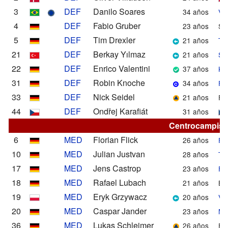
3
DEF
Danilo Soares
34 años
V. 
4
DEF
Fabio Gruber
23 años
S. 
5
DEF
Tim Drexler
21 años
T.
21
DEF
Berkay Yılmaz
21 años
S. 
22
DEF
Enrico Valentini
37 años
Kar
31
DEF
Robin Knoche
34 años
F. 
33
DEF
Nick Seidel
21 años
For
44
DEF
Ondřej Karafiát
31 años
Centrocampist
6
MED
Florian Flick
26 años
F.
10
MED
Julian Justvan
28 años
T.
17
MED
Jens Castrop
23 años
F. 
18
MED
Rafael Lubach
21 años
Bor
19
MED
Eryk Grzywacz
20 años
V. 
20
MED
Caspar Jander
23 años
M.
36
MED
Lukas Schleimer
26 años
For