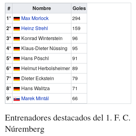
#
Nombre
Goles
1°
Max Morlock
294
2°
Heinz Strehl
159
3°
Konrad Winterstein
96
4°
Klaus-Dieter Nüssing
95
5°
Hans Pöschl
91
6°
Helmut Herbolsheimer
89
7°
Dieter Eckstein
79
8°
Hans Walitza
71
9°
Marek Mintál
66
Entrenadores destacados del 1. F. C.
Núremberg