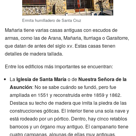
Ermita humilladero de Santa Cruz
Mañaria tiene varias casas antiguas con escudos de
armas, como las de Arana, Mañaria, Iturriaga o Garaitorre,
que datan de antes del siglo
xv
. Estas casas tienen
detalles de madera tallada.
Entre los edificios más importantes se encuentran:
La
Iglesia de Santa María
o de
Nuestra Señora de la
Asunción
: No se sabe cuándo se fundó, pero fue
ampliada en 1551 y reconstruida entre 1859 y 1862.
Destaca su techo de madera que imita la piedra de las
construcciones góticas. El interior tiene una sola nave y
está rodeado por un pórtico. Dentro, hay cinco retablos
barrocos y un órgano muy antiguo. El campanario tiene
cuatro campanas, algunas de ellas muy antiguas.