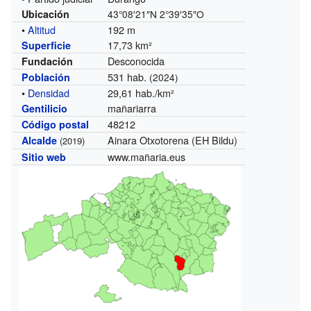
Ubicación
43°08′21″N
2°39′35″O
•
Altitud
192 m
17,73 km²
Superficie
Desconocida
Fundación
531 hab.
Población
(2024)
•
Densidad
29,61 hab./km²
mañariarra
Gentilicio
48212
Código postal
Ainara Otxotorena (EH Bildu)
Alcalde
(2019)
www.mañaria.eus
Sitio web