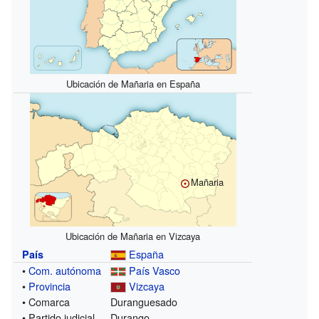
Ubicación de Mañaria en España
Mañaria
Ubicación de Mañaria en Vizcaya
España
País
•
Com. autónoma
País Vasco
•
Provincia
Vizcaya
• Comarca
Duranguesado
• Partido judicial
Durango