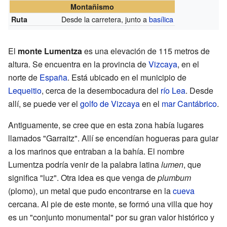
Montañismo
Desde la carretera, junto a
basílica
Ruta
El
monte Lumentza
es una elevación de 115 metros de
altura. Se encuentra en la provincia de
Vizcaya
, en el
norte de
España
. Está ubicado en el municipio de
Lequeitio
, cerca de la desembocadura del
río Lea
. Desde
allí, se puede ver el
golfo de Vizcaya
en el
mar Cantábrico
.
Antiguamente, se cree que en esta zona había lugares
llamados "Garraitz". Allí se encendían hogueras para guiar
a los marinos que entraban a la bahía. El nombre
Lumentza podría venir de la palabra latina
lumen
, que
significa "luz". Otra idea es que venga de
plumbum
(plomo), un metal que pudo encontrarse en la
cueva
cercana. Al pie de este monte, se formó una villa que hoy
es un "conjunto monumental" por su gran valor histórico y