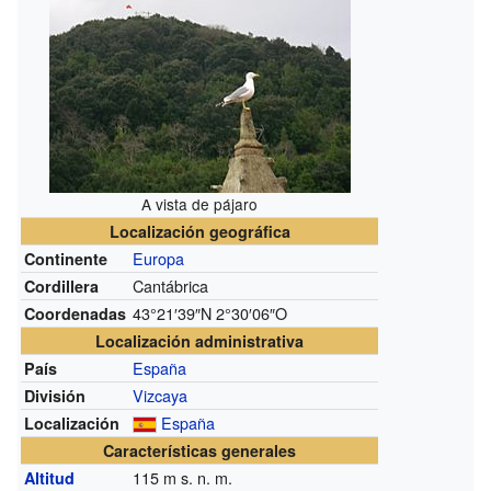
A vista de pájaro
Localización geográfica
Europa
Continente
Cantábrica
Cordillera
43°21′39″N
2°30′06″O
Coordenadas
Localización administrativa
España
País
Vizcaya
División
España
Localización
Características generales
115
m s. n. m.
Altitud