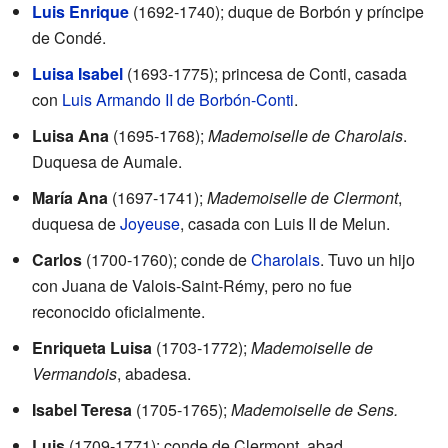
Luis Enrique
(1692-1740); duque de Borbón y príncipe
de Condé.
Luisa Isabel
(1693-1775); princesa de Conti, casada
con
Luis Armando II de Borbón-Conti
.
Luisa Ana
(1695-1768);
Mademoiselle de Charolais
.
Duquesa de Aumale.
María Ana
(1697-1741);
Mademoiselle de Clermont
,
duquesa de
Joyeuse
, casada con Luis II de Melun.
Carlos
(1700-1760); conde de
Charolais
. Tuvo un hijo
con Juana de Valois-Saint-Rémy, pero no fue
reconocido oficialmente.
Enriqueta Luisa
(1703-1772);
Mademoiselle de
Vermandois
, abadesa.
Isabel Teresa
(1705-1765);
Mademoiselle de Sens.
Luis
(1709-1771); conde de Clermont, abad.