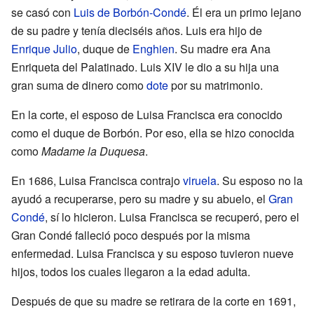
se casó con
Luis de Borbón-Condé
. Él era un primo lejano
de su padre y tenía dieciséis años. Luis era hijo de
Enrique Julio
, duque de
Enghien
. Su madre era Ana
Enriqueta del Palatinado. Luis XIV le dio a su hija una
gran suma de dinero como
dote
por su matrimonio.
En la corte, el esposo de Luisa Francisca era conocido
como el duque de Borbón. Por eso, ella se hizo conocida
como
Madame la Duquesa
.
En 1686, Luisa Francisca contrajo
viruela
. Su esposo no la
ayudó a recuperarse, pero su madre y su abuelo, el
Gran
Condé
, sí lo hicieron. Luisa Francisca se recuperó, pero el
Gran Condé falleció poco después por la misma
enfermedad. Luisa Francisca y su esposo tuvieron nueve
hijos, todos los cuales llegaron a la edad adulta.
Después de que su madre se retirara de la corte en 1691,