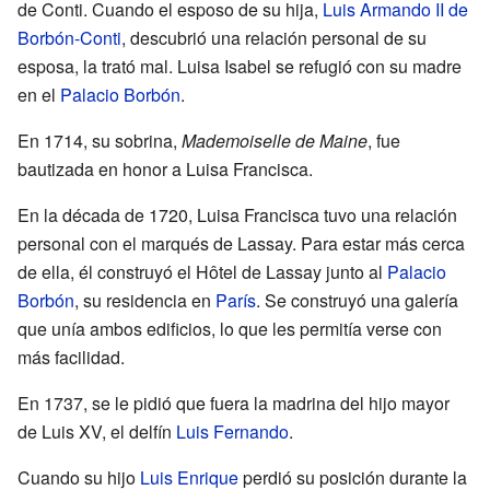
de Conti. Cuando el esposo de su hija,
Luis Armando II de
Borbón-Conti
, descubrió una relación personal de su
esposa, la trató mal. Luisa Isabel se refugió con su madre
en el
Palacio Borbón
.
En 1714, su sobrina,
Mademoiselle de Maine
, fue
bautizada en honor a Luisa Francisca.
En la década de 1720, Luisa Francisca tuvo una relación
personal con el marqués de Lassay. Para estar más cerca
de ella, él construyó el Hôtel de Lassay junto al
Palacio
Borbón
, su residencia en
París
. Se construyó una galería
que unía ambos edificios, lo que les permitía verse con
más facilidad.
En 1737, se le pidió que fuera la madrina del hijo mayor
de Luis XV, el delfín
Luis Fernando
.
Cuando su hijo
Luis Enrique
perdió su posición durante la