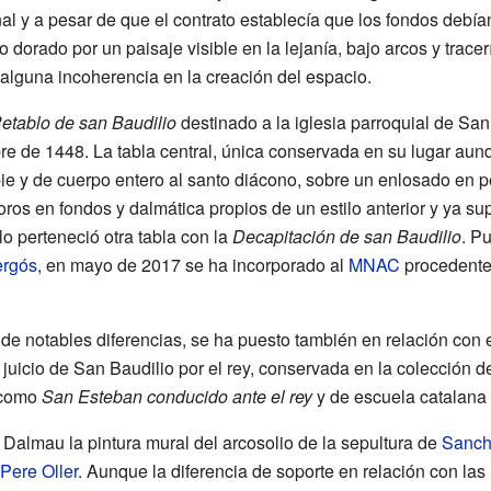
nal y a pesar de que el contrato establecía que los fondos debía
do dorado por un paisaje visible en la lejanía, bajo arcos y trace
alguna incoherencia en la creación del espacio.
etablo de san Baudilio
destinado a la iglesia parroquial de San 
re de 1448. La tabla central, única conservada en su lugar au
pie y de cuerpo entero al santo diácono, sobre un enlosado en 
ros en fondos y dalmática propios de un estilo anterior y ya s
lo perteneció otra tabla con la
Decapitación de san Baudilio
. P
ergós
, en mayo de 2017 se ha incorporado al
MNAC
procedente 
ar de notables diferencias, se ha puesto también en relación con
 juicio de San Baudilio por el rey, conservada en la colección 
 como
San Esteban conducido ante el rey
y de escuela catalana 
Dalmau la pintura mural del arcosolio de la sepultura de
Sanch
Pere Oller
. Aunque la diferencia de soporte en relación con la