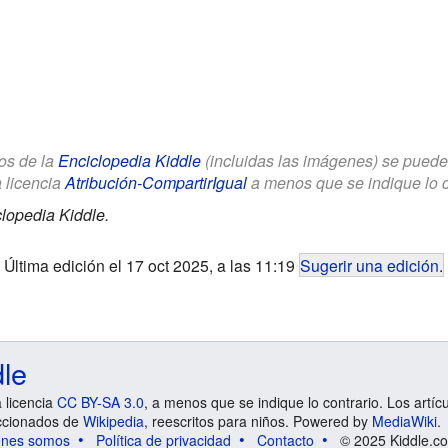
los de la
Enciclopedia Kiddle
(incluidas las imágenes) se puede u
a licencia
Atribución-CompartirIgual
a menos que se indique lo con
lopedia Kiddle.
Última edición el 17 oct 2025, a las 11:19
Sugerir una edición
.
dle
a licencia
CC BY-SA 3.0
, a menos que se indique lo contrario. Los artíc
ccionados de
Wikipedia
, reescritos para niños. Powered by
MediaWiki
.
énes somos
Política de privacidad
Contacto
© 2025 Kiddle.co