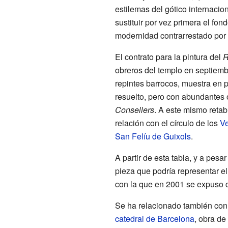
estilemas del gótico internacio
sustituir por vez primera el fon
modernidad contrarrestado por 
El contrato para la pintura del
R
obreros del templo en septiemb
repintes barrocos, muestra en 
resuelto, pero con abundantes o
Consellers
. A este mismo retab
relación con el círculo de los
V
San Felíu de Guixols
.
A partir de esta tabla, y a pes
pieza que podría representar el
con la que en 2001 se expuso
Se ha relacionado también con 
catedral de Barcelona
, obra de