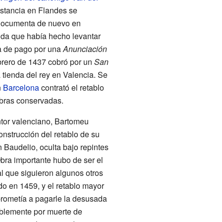
estancia en Flandes se
 documenta de nuevo en
nda que había hecho levantar
ta de pago por una
Anunciación
brero de 1437 cobró por un
San
tienda del rey en Valencia. Se
n
Barcelona
contrató el retablo
obras conservadas.
tor valenciano, Bartomeu
onstrucción del retablo de su
n Baudelio, oculta bajo repintes
bra importante hubo de ser el
al que siguieron algunos otros
ado en 1459, y el retablo mayor
prometía a pagarle la desusada
ablemente por muerte de