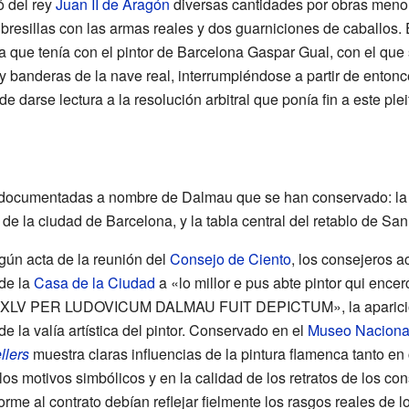
 del rey
Juan II de Aragón
diversas cantidades por obras menor
bresillas con las armas reales y dos guarniciones de caballos
ta que tenía con el pintor de Barcelona Gaspar Gual, con el que
 banderas de la nave real, interrumpiéndose a partir de entonc
 darse lectura a la resolución arbitral que ponía fin a este pleit
 documentadas a nombre de Dalmau que se han conservado: l
e la ciudad de Barcelona, y la tabla central del retablo de San
gún acta de la reunión del
Consejo de Ciento
, los consejeros a
 de la
Casa de la Ciudad
a «lo millor e pus abte pintor qui ence
LV PER LUDOVICUM DALMAU FUIT DEPICTUM»
, la aparic
e la valía artística del pintor. Conservado en el
Museo Nacional
llers
muestra claras influencias de la pintura flamenca tanto en 
los motivos simbólicos y en la calidad de los retratos de los con
rme al contrato debían reflejar fielmente los rasgos reales de l