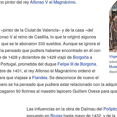
o pintor del rey
Alfonso V el Magnánimo
.
«pintor de la Ciutat de Valencia» y de la casa «del
onso V al reino de Castilla, lo que le originó algunos
s que se le abonaron 330 sueldos. Aunque se ignora el
se ha pensado que pudiera haberse encontrado en él con
Virge
re de 1428 y diciembre de 1429 viajó de
Borgoña
a
sobr
e Portugal, prometida del duque
Felipe III de Borgoña
.
Muse
bre de 1431, el rey Alfonso el Magnánimo ordenó el
depó
para que viajase a
Flandes
. Se desconoce de nuevo el
 pero se ha pensado que pudiera estar relacionado con la adquis
agaron 50 florines al maestro tapicero Guillem Ovexe para que r
Las influencias en la obra de Dalmau del
Polípti
expuesto en
Brujas
hasta mayo de 1432, y de la