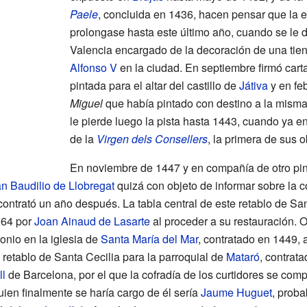
Paele
, concluida en 1436, hacen pensar que la 
prolongase hasta este último año, cuando se le
Valencia encargado de la decoración de una tie
Alfonso V
en la ciudad. En septiembre firmó car
pintada para el altar del castillo de
Játiva
y en fe
Miguel
que había pintado con destino a la misma 
le pierde luego la pista hasta 1443, cuando ya e
de la
Virgen dels Consellers
, la primera de sus 
En noviembre de 1447 y en compañía de otro pin
n Baudilio de Llobregat
quizá con objeto de informar sobre la c
 contrató un año después. La tabla central de este retablo de Sa
964 por
Joan Ainaud de Lasarte
al proceder a su restauración. O
tonio en la iglesia de
Santa María del Mar
, contratado en 1449, 
retablo de Santa Cecilia para la parroquial de
Mataró
, contrat
ll
de Barcelona, por el que la cofradía de los curtidores se com
ien finalmente se haría cargo de él sería
Jaume Huguet
, prob