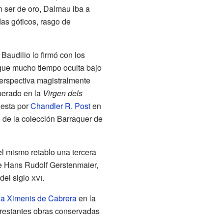
n ser de oro, Dalmau iba a
rías góticos, rasgo de
Baudilio lo firmó con los
nque mucho tiempo oculta bajo
perspectiva magistralmente
uperado en la
Virgen dels
uesta por
Chandler R. Post
en
de la colección Barraquer de
 el mismo retablo una tercera
de Hans Rudolf Gerstenmaier,
del siglo
xvi
.
a Ximenis de Cabrera
en la
s restantes obras conservadas