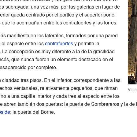
eda subrayada, una vez más, por las galerías en lugar de
erior queda centrado por el pórtico y el superior por el
 que lo acompañan entre los contrafuertes y las torres.
ás manifiesta en los laterales, formados por una pared
 el espacio entre los
contrafuertes
y permite la
. La concepción es muy diferente a la de la gracilidad
rancés, que nunca fueron un elemento destacado en el
desaparecido por completo.
laridad tres pisos. En el inferior, correspondiente a las
trechos ventanales, relativamente pequeños, que ritman
Vista
o a una capilla interior y cada tres al espacio entre los
 se abren también dos puertas: la puerta de Sombrereros y la de
bside
: la puerta del Borne.