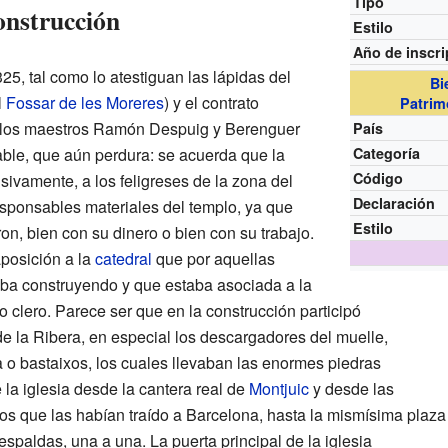
Tipo
construcción
Estilo
Año de inscri
5, tal como lo atestiguan las lápidas del
Bi
l
Fossar de les Moreres
) y el contrato
Patrim
 y los maestros Ramón Despuig y Berenguer
País
ble, que aún perdura: se acuerda que la
Categoría
Código
sivamente, a los feligreses de la zona del
Declaración
esponsables materiales del templo, ya que
Estilo
ron, bien con su dinero o bien con su trabajo.
aposición a la
catedral
que por aquellas
ba construyendo y que estaba asociada a la
o clero. Parece ser que en la construcción participó
de la Ribera, en especial los descargadores del muelle,
a o bastaixos, los cuales llevaban las enormes piedras
 la iglesia desde la cantera real de
Montjuic
y desde las
os que las habían traído a Barcelona, hasta la mismísima plaza
spaldas, una a una. La puerta principal de la iglesia