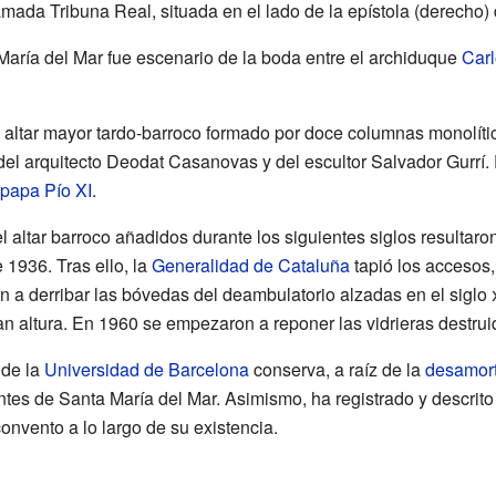
mada Tribuna Real, situada en el lado de la epístola (derecho) d
María del Mar fue escenario de la boda entre el archiduque
Carl
altar mayor tardo-barroco formado por doce columnas monolíti
el arquitecto Deodat Casanovas y del escultor Salvador Gurrí. E
papa
Pío XI
.
l altar barroco añadidos durante los siguientes siglos resultar
 1936. Tras ello, la
Generalidad de Cataluña
tapió los accesos,
a derribar las bóvedas del deambulatorio alzadas en el siglo
an altura. En 1960 se empezaron a reponer las vidrieras destrui
 de la
Universidad de Barcelona
conserva, a raíz de la
desamort
ntes de Santa María del Mar. Asimismo, ha registrado y descrit
convento a lo largo de su existencia.