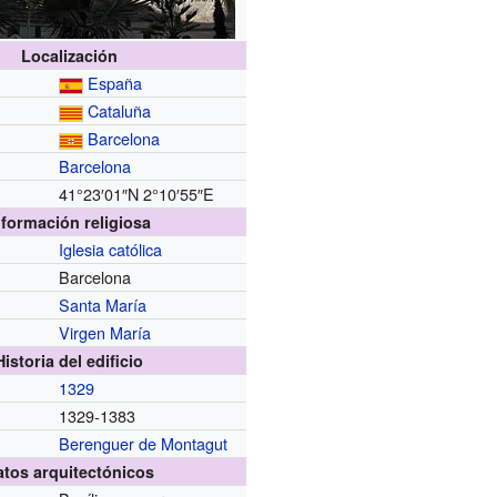
Localización
España
Cataluña
Barcelona
Barcelona
41°23′01″N
2°10′55″E
nformación religiosa
Iglesia católica
Barcelona
Santa María
Virgen María
Historia del edificio
1329
1329-1383
Berenguer de Montagut
atos arquitectónicos