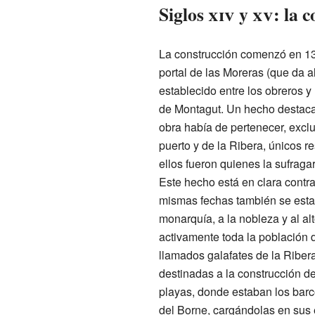
Siglos
xiv
y
xv
: la 
La construcción comenzó en 132
portal de las Moreras (que da a
establecido entre los obreros
de Montagut. Un hecho destaca
obra había de pertenecer, exclu
puerto y de la Ribera, únicos r
ellos fueron quienes la sufraga
Este hecho está en clara contr
mismas fechas también se esta
monarquía, a la nobleza y al alt
activamente toda la población 
llamados galafates de la Riber
destinadas a la construcción de
playas, donde estaban los barc
del Borne, cargándolas en sus e