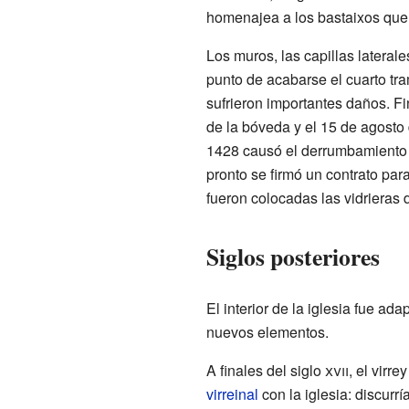
homenajea a los bastaixos que
Los muros, las capillas lateral
punto de acabarse el cuarto tr
sufrieron importantes daños. Fi
de la bóveda y el 15 de agosto 
1428 causó el derrumbamiento
pronto se firmó un contrato par
fueron colocadas las vidrieras 
Siglos posteriores
El interior de la iglesia fue ad
nuevos elementos.
A finales del siglo
xvii
, el virre
virreinal
con la iglesia: discurrí