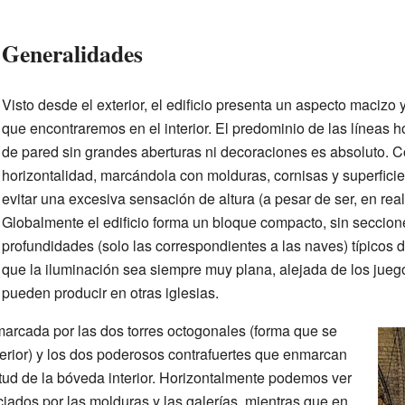
Generalidades
Visto desde el exterior, el edificio presenta un aspecto macizo 
que encontraremos en el interior. El predominio de las líneas h
de pared sin grandes aberturas ni decoraciones es absoluto. 
horizontalidad, marcándola con molduras, cornisas y superficie
evitar una excesiva sensación de altura (a pesar de ser, en reali
Globalmente el edificio forma un bloque compacto, sin seccion
profundidades (solo las correspondientes a las naves) típicos 
que la iluminación sea siempre muy plana, alejada de los jue
pueden producir en otras iglesias.
arcada por las dos torres octogonales (forma que se
terior) y los dos poderosos contrafuertes que enmarcan
itud de la bóveda interior. Horizontalmente podemos ver
iados por las molduras y las galerías, mientras que en