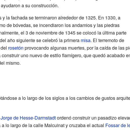
 ayudaron a su construcción.
es y la fachada se terminaron alrededor de 1325. En 1330, a
amo de bóvedas, se incendiaron los andamios y las piedras
nalmente, el 3 de noviembre de 1345 se colocó la última parte
del año siguiente se celebró la primera
misa
. El terremoto de
 del
rosetón
provocando algunas muertes, por la caída de las p
a construir uno nuevo de estilo flamígero, que quedó acabado en
del mismo.
aptándose a lo largo de los siglos a los cambios de gustos arqui
y
Jorge de Hesse-Darmstadt
ordenó construir un pasadizo elev
a a lo largo de la calle Malcuinat y cruzaba el actual
Fossar de l