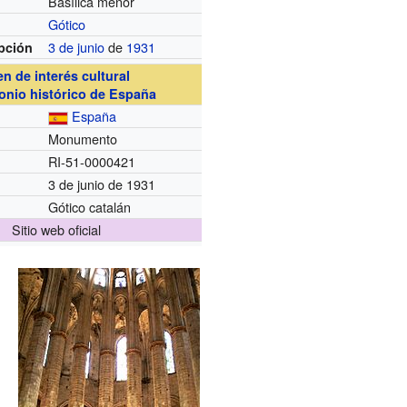
Basílica menor
Gótico
3 de junio
de
1931
pción
en de interés cultural
onio histórico de España
España
Monumento
RI-51-0000421
3 de junio de 1931
Gótico catalán
Sitio web oficial