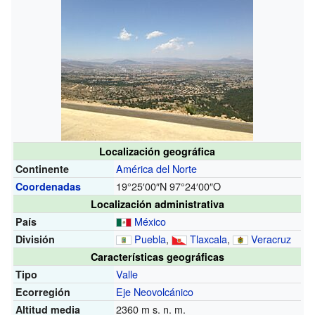
Localización geográfica
América del Norte
Continente
19°25′00″N
97°24′00″O
Coordenadas
Localización administrativa
México
País
Puebla
,
Tlaxcala
,
Veracruz
División
Características geográficas
Valle
Tipo
Eje Neovolcánico
Ecorregión
2360
m s. n. m.
Altitud media