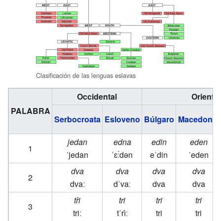
Clasificación de las lenguas eslavas
Occidental
Oriental
PALABRA
Serbocroata
Esloveno
Búlgaro
Macedonio
jedan
edna
edin
eden
1
ˈjedan
ˈɛː́dən
eˈdin
ˈeden
dva
dva
dva
dva
2
dvaː
dˈvaː
dva
dva
tři
tri
tri
tri
3
triː
tˈrìː
tri
tri