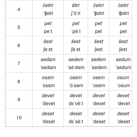
četiri
štiri
četiri
četiri
4
ˈʧetri
ʃˈtíːri
ˈʧetiri
ˈʧetiri
pet
pet
pet
pet
5
peːt
ˈpèːt
pet
pet
šest
šest
šest
šest
6
ʃeːst
ʃèːst
ʃest
ʃest
sedam
sedem
sedem
sedum
7
ˈsedam
ˈséːdəm
ˈsedem
ˈsedum
osam
osem
osem
osum
8
ˈosam
ˈóːsəm
ˈosem
ˈosum
devet
devet
devet
devet
9
ˈdevet
dɛˈvèːt
ˈdevet
ˈdevet
deset
deset
deset
deset
10
ˈdeset
dɛˈsèːt
ˈdeset
ˈdeset