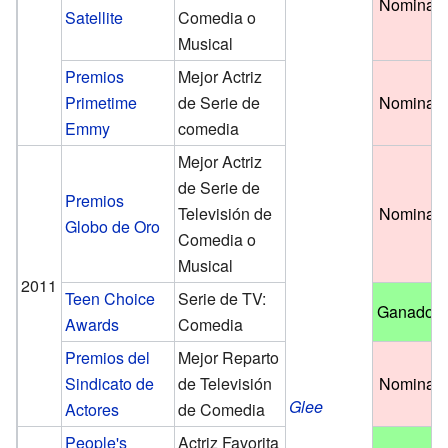
Nominad
Satellite
Comedia o
Musical
Premios
Mejor Actriz
Primetime
de Serie de
Nominad
Emmy
comedia
Mejor Actriz
de Serie de
Premios
Televisión de
Nominad
Globo de Oro
Comedia o
Musical
2011
Teen Choice
Serie de TV:
Ganadore
Awards
Comedia
Premios del
Mejor Reparto
Sindicato de
de Televisión
Nominad
Glee
Actores
de Comedia
People's
Actriz Favorita