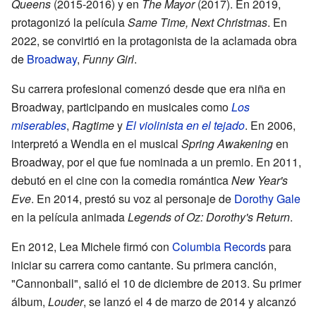
Queens
(2015-2016) y en
The Mayor
(2017). En 2019,
protagonizó la película
Same Time, Next Christmas
. En
2022, se convirtió en la protagonista de la aclamada obra
de
Broadway
,
Funny Girl
.
Su carrera profesional comenzó desde que era niña en
Broadway, participando en musicales como
Los
miserables
,
Ragtime
y
El violinista en el tejado
. En 2006,
interpretó a Wendla en el musical
Spring Awakening
en
Broadway, por el que fue nominada a un premio. En 2011,
debutó en el cine con la comedia romántica
New Year's
Eve
. En 2014, prestó su voz al personaje de
Dorothy Gale
en la película animada
Legends of Oz: Dorothy's Return
.
En 2012, Lea Michele firmó con
Columbia Records
para
iniciar su carrera como cantante. Su primera canción,
"Cannonball", salió el 10 de diciembre de 2013. Su primer
álbum,
Louder
, se lanzó el 4 de marzo de 2014 y alcanzó