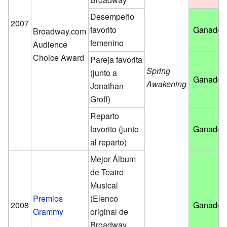
Desempeño
2007
favorito
Ganador
Broadway.com
femenino
Audience
Choice Award
Pareja favorita
Spring
(junto a
Ganador
Awakening
Jonathan
Groff)
Reparto
favorito
(junto
Ganador
al reparto)
Mejor Álbum
de Teatro
Musical
Premios
(Elenco
2008
Ganador
Grammy
original de
Broadway,