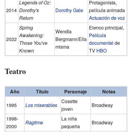
Legends of Oz:
Protagonista,
2014
Dorothy's
Dorothy Gale
película animada
Return
Actuación de voz
Spring
Elenco principal,
Wendla
Awakening:
Película
2022
Bergmann/Ella
Those You've
documental
de
misma
Known
TV
HBO
Teatro
Año
Título
Personaje
Notas
Cosette
1995
Los miserables
Broadway
joven
1998-
La niña
Ragtime
Broadway
2000
pequeña