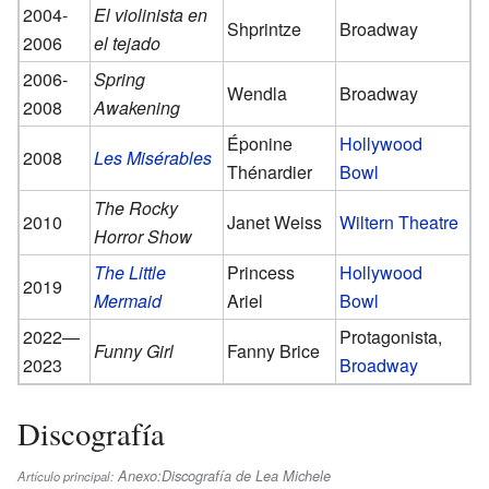
2004-
El violinista en
Shprintze
Broadway
2006
el tejado
2006-
Spring
Wendla
Broadway
2008
Awakening
Éponine
Hollywood
2008
Les Misérables
Thénardier
Bowl
The Rocky
2010
Janet Weiss
Wiltern Theatre
Horror Show
The Little
Princess
Hollywood
2019
Mermaid
Ariel
Bowl
2022—
Protagonista,
Funny Girl
Fanny Brice
2023
Broadway
Discografía
Anexo:Discografía de Lea Michele
Artículo principal: