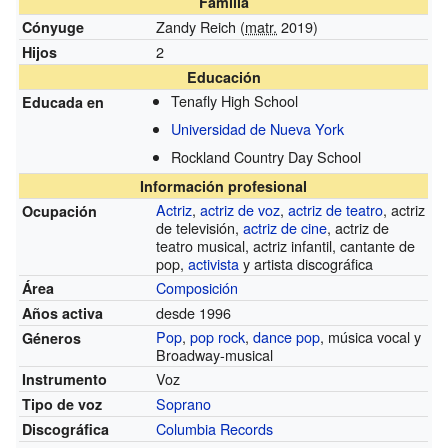
Familia
Zandy Reich (
matr.
2019)
Cónyuge
2
Hijos
Educación
Tenafly High School
Educada en
Universidad de Nueva York
Rockland Country Day School
Información profesional
Actriz
,
actriz de voz
,
actriz de teatro
, actriz
Ocupación
de televisión,
actriz de cine
, actriz de
teatro musical, actriz infantil, cantante de
pop,
activista
y artista discográfica
Composición
Área
desde 1996
Años activa
Pop
,
pop rock
,
dance pop
, música vocal y
Géneros
Broadway-musical
Voz
Instrumento
Soprano
Tipo de voz
Columbia Records
Discográfica