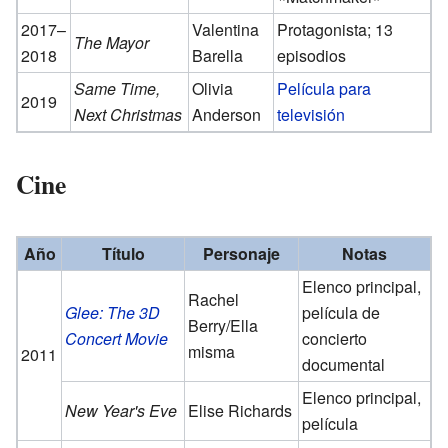
2017–
Valentina
Protagonista; 13
The Mayor
2018
Barella
episodios
Same Time,
Olivia
Película para
2019
Next Christmas
Anderson
televisión
Cine
Año
Título
Personaje
Notas
Elenco principal,
Rachel
Glee: The 3D
película de
Berry/Ella
Concert Movie
concierto
misma
2011
documental
Elenco principal,
New Year's Eve
Elise Richards
película