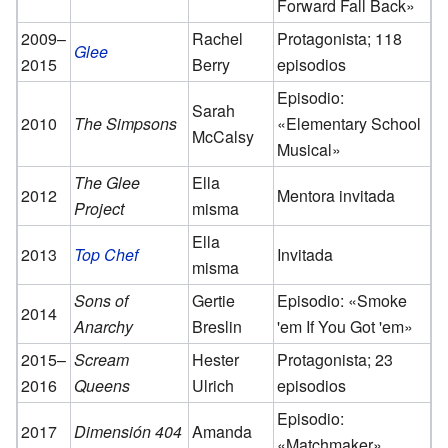
Forward Fall Back»
2009–
Rachel
Protagonista; 118
Glee
2015
Berry
episodios
Episodio:
Sarah
2010
The Simpsons
«Elementary School
McCalsy
Musical»
The Glee
Ella
2012
Mentora invitada
Project
misma
Ella
2013
Top Chef
Invitada
misma
Sons of
Gertie
Episodio: «Smoke
2014
Anarchy
Breslin
'em If You Got 'em»
2015–
Scream
Hester
Protagonista; 23
2016
Queens
Ulrich
episodios
Episodio:
2017
Dimensión 404
Amanda
«Matchmaker»