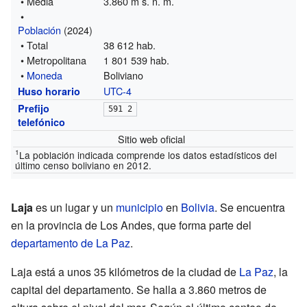
• Media
3.860 m s. n. m.
•
Población
(2024)
• Total
38 612 hab.
• Metropolitana
1 801 539 hab.
•
Moneda
Boliviano
UTC
-4
Huso horario
Prefijo
591 2
telefónico
Sitio web oficial
1
La población indicada comprende los datos estadísticos del
último censo boliviano en 2012.
Laja
es un lugar y un
municipio
en
Bolivia
. Se encuentra
en la provincia de Los Andes, que forma parte del
departamento de La Paz
.
Laja está a unos 35 kilómetros de la ciudad de
La Paz
, la
capital del departamento. Se halla a 3.860 metros de