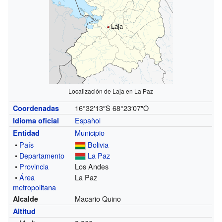
Laja
Localización de Laja en La Paz
16°32′13″S
68°23′07″O
Coordenadas
Español
Idioma oficial
Municipio
Entidad
•
País
Bolivia
•
Departamento
La Paz
•
Provincia
Los Andes
•
Área
La Paz
metropolitana
Macario Quino
Alcalde
Altitud