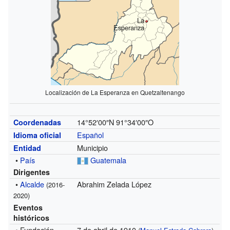
La
Esperanza
Localización de La Esperanza en Quetzaltenango
14°52′00″N
91°34′00″O
Coordenadas
Español
Idioma oficial
Municipio
Entidad
•
País
Guatemala
Dirigentes
•
Alcalde
Abrahim Zelada López
(2016-
2020)
Eventos
históricos
• Fundación
7 de abril de 1910