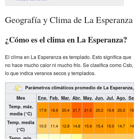
Geografía y Clima de La Esperanza
¿Cómo es el clima en La Esperanza?
El clima en La Esperanza es templado. Esto significa que
no hace mucho calor ni mucho frío. Se clasifica como Csb,
lo que indica veranos secos y templados.
Parámetros climáticos promedio de La Esperanza, Q
Mes
Ene.
Feb.
Mar.
Abr.
May.
Jun.
Jul.
Ago.
Sep.
Temp. máx.
17.9
18.9
20.4
21.7
21.5
20.2
19.9
20.3
19.8
media (°C)
Temp. media
10.5
11.4
12.8
14.8
15.9
15.4
15.0
14.7
14.9
(°C)
Temp. mín.