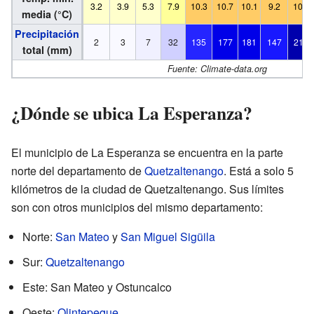
3.2
3.9
5.3
7.9
10.3
10.7
10.1
9.2
10.0
media (°C)
Precipitación
2
3
7
32
135
177
181
147
216
total (mm)
Fuente: Climate-data.org
¿Dónde se ubica La Esperanza?
El municipio de La Esperanza se encuentra en la parte
norte del departamento de
Quetzaltenango
. Está a solo 5
kilómetros de la ciudad de Quetzaltenango. Sus límites
son con otros municipios del mismo departamento:
Norte:
San Mateo
y
San Miguel Sigüila
Sur:
Quetzaltenango
Este: San Mateo y Ostuncalco
Oeste:
Olintepeque