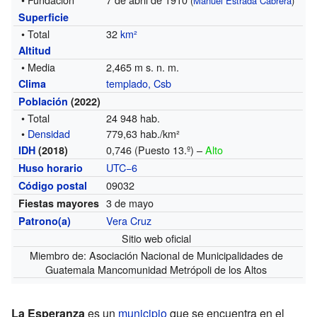
(
Manuel Estrada Cabrera
)
Superficie
• Total
32
km²
Altitud
• Media
2,465 m s. n. m.
templado, Csb
Clima
Población
(2022)
• Total
24 948 hab.
•
Densidad
779,63 hab./km²
0,746 (Puesto 13.º) –
Alto
IDH
(2018)
UTC−6
Huso horario
09032
Código postal
3 de mayo
Fiestas mayores
Vera Cruz
Patrono(a)
Sitio web oficial
Miembro de:
Asociación Nacional de Municipalidades de
Guatemala
Mancomunidad Metrópoli de los Altos
La Esperanza
es un
municipio
que se encuentra en el