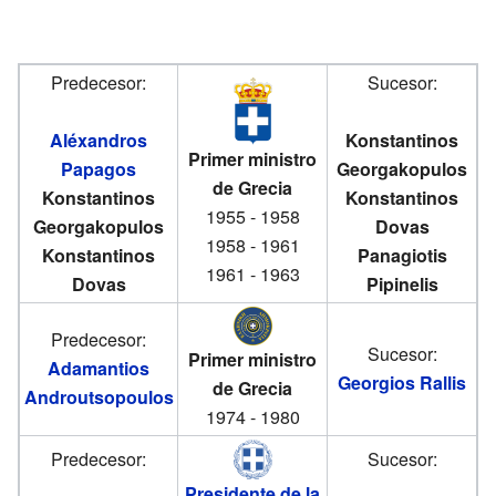
Predecesor:
Sucesor:
Aléxandros
Konstantinos
Primer ministro
Papagos
Georgakopulos
de Grecia
Konstantinos
Konstantinos
1955 - 1958
Georgakopulos
Dovas
1958 - 1961
Konstantinos
Panagiotis
1961 - 1963
Dovas
Pipinelis
Predecesor:
Sucesor:
Primer ministro
Adamantios
Georgios Rallis
de Grecia
Androutsopoulos
1974 - 1980
Predecesor:
Sucesor:
Presidente de la