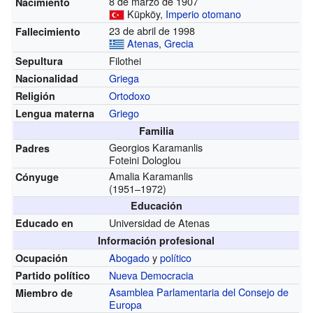
8 de marzo de 1907
Nacimiento
Küpköy,
Imperio otomano
23 de abril de 1998
Fallecimiento
Atenas
,
Grecia
Filothei
Sepultura
Griega
Nacionalidad
Ortodoxo
Religión
Griego
Lengua materna
Familia
Georgios Karamanlis
Padres
Foteini Dologlou
Amalia Karamanlis
Cónyuge
(1951–1972)
Educación
Universidad de Atenas
Educado en
Información profesional
Abogado
y
político
Ocupación
Nueva Democracia
Partido político
Asamblea Parlamentaria del Consejo de
Miembro de
Europa