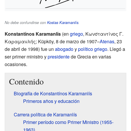
No debe confundirse con
Kostas Karamanlís
.
Konstantínos Karamanlís
(en
griego
, Κωνσταντίνος Γ.
Καραμανλής; Küpköy, 8 de marzo de 1907–
Atenas
, 23
de abril de 1998) fue un
abogado
y
político
griego
. Llegó a
ser primer ministro y
presidente
de Grecia en varias
ocasiones.
Contenido
Biografía de Konstantínos Karamanlís
Primeros años y educación
Carrera política de Karamanlís
Primer período como Primer Ministro (1955-
1963)