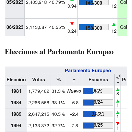
05/2023
2,403,918
40.79%
Gobie
146/300
0.94
12
06/2023
2,113,087
40.55%
Gobie
158/300
0.24
12
Elecciones al Parlamento Europeo
Parlamento Europeo
+/
Elección
Votos
%
±
Escaños
Posi
−
8/24
1981
1,779,462
31.3%
Nuevo
#
8
9/24
1984
2,266,568
38.1%
+6.8
#
1
10/24
1989
2,647,215
40.5%
+2.4
#
1
9/25
1994
2,133,372
32.7%
-7.8
#
1