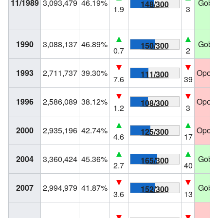
11/1989
3,093,479
46.19%
Gobie
148/300
1.9
3
1990
3,088,137
46.89%
Gobie
150/300
0.7
2
1993
2,711,737
39.30%
Oposi
111/300
7.6
39
1996
2,586,089
38.12%
Oposi
108/300
1.2
3
2000
2,935,196
42.74%
Oposi
125/300
4.6
17
2004
3,360,424
45.36%
Gobie
165/300
2.7
40
2007
2,994,979
41.87%
Gobie
152/300
3.6
13