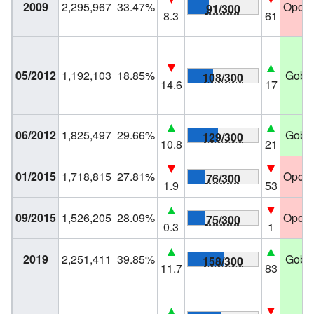
2009
2,295,967
33.47%
Oposi
91/300
8.3
61
05/2012
1,192,103
18.85%
Gobie
108/300
14.6
17
06/2012
1,825,497
29.66%
Gobie
129/300
10.8
21
01/2015
1,718,815
27.81%
Oposi
76/300
1.9
53
09/2015
1,526,205
28.09%
Oposi
75/300
0.3
1
2019
2,251,411
39.85%
Gobie
158/300
11.7
83