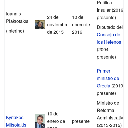
Política
Insular (2019-
Ioannis
24 de
10 de
presente)
Plakiotakis
noviembre
enero de
Diputado del
(interino)
de 2015
2016
Consejo de
los Helenos
(2004-
presente)
Primer
ministro de
Grecia
(2019-
presente)
Ministro de
Reforma
10 de
Kyriakos
Administrativa
enero de
presente
Mitsotakis
(2013-2015)