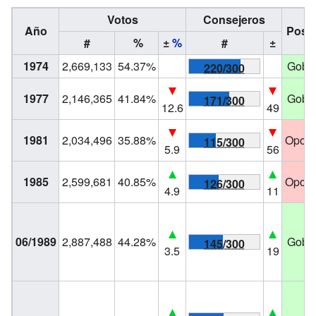
Votos
Consejeros
Año
Posic
#
%
±
%
#
±
1974
2,669,133
54.37%
Gobie
220/300
1977
2,146,365
41.84%
Gobie
171/300
12.6
49
1981
2,034,496
35.88%
Oposi
115/300
5.9
56
1985
2,599,681
40.85%
Oposi
126/300
4.9
11
06/1989
2,887,488
44.28%
Gobie
145/300
3.5
19