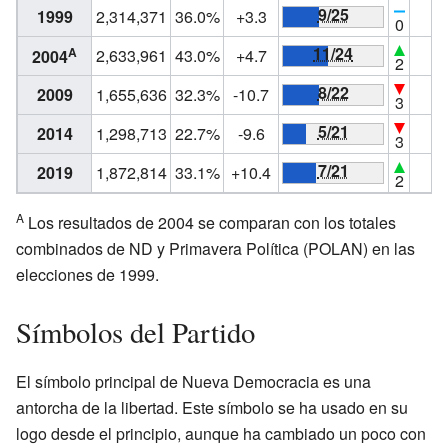
9/25
1999
2,314,371
36.0%
+3.3
#
0
11/24
A
2,633,961
43.0%
+4.7
#
2004
2
8/22
2009
1,655,636
32.3%
-10.7
#
3
5/21
2014
1,298,713
22.7%
-9.6
#
3
7/21
2019
1,872,814
33.1%
+10.4
#
2
A
Los resultados de 2004 se comparan con los totales
combinados de ND y Primavera Política (POLAN) en las
elecciones de 1999.
Símbolos del Partido
El símbolo principal de Nueva Democracia es una
antorcha de la libertad. Este símbolo se ha usado en su
logo desde el principio, aunque ha cambiado un poco con