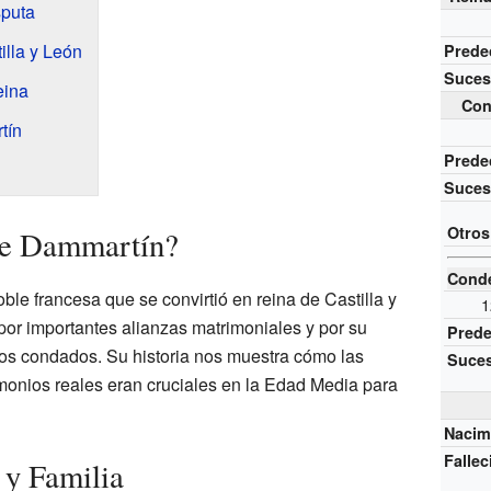
sputa
lla y León
Prede
Suces
eina
Con
tín
Prede
Suces
Otros
de Dammartín?
Cond
le francesa que se convirtió en reina de Castilla y
1
or importantes alianzas matrimoniales y por su
Pred
os condados. Su historia nos muestra cómo las
Suce
imonios reales eran cruciales en la Edad Media para
Nacim
Falle
 y Familia