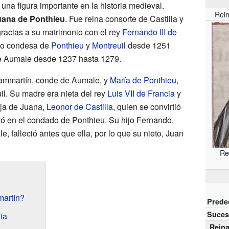
e una figura importante en la historia medieval.
Rein
uana de Ponthieu
. Fue reina consorte de Castilla y
acias a su matrimonio con el rey
Fernando III de
mo condesa de
Ponthieu
y
Montreuil
desde 1251
e Aumale desde 1237 hasta 1279.
ammartín, conde de Aumale, y
María de Ponthieu
,
l. Su madre era nieta del rey
Luis VII de Francia
y
ija de Juana,
Leonor de Castilla
, quien se convirtió
dió en el condado de Ponthieu. Su hijo Fernando,
 falleció antes que ella, por lo que su nieto, Juan
Re
artín?
Prede
Suces
ia
Reina