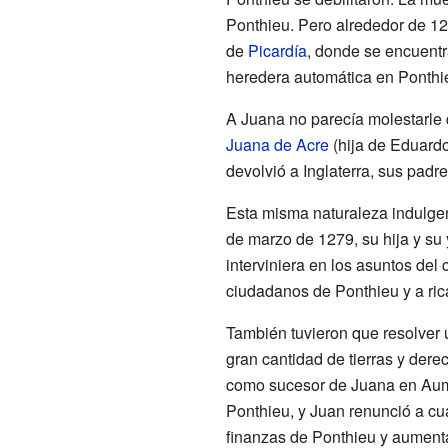
Ponthieu. Pero alrededor de 12
de
Picardía
, donde se encuentr
heredera automática en Ponthie
A Juana no parecía molestarle 
Juana de Acre
(hija de Eduardo
devolvió a Inglaterra, sus padr
Esta misma naturaleza indulge
de marzo de 1279, su hija y su 
interviniera en los asuntos de
ciudadanos de Ponthieu y a ric
También tuvieron que resolver 
gran cantidad de tierras y der
como sucesor de Juana en Auma
Ponthieu, y Juan renunció a cua
finanzas de Ponthieu y aumenta