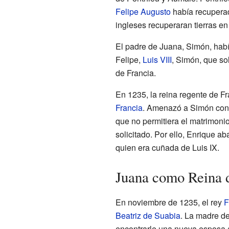
Felipe Augusto
había recupera
ingleses recuperaran tierras en
El padre de Juana, Simón, habí
Felipe,
Luis VIII
, Simón, que so
de Francia.
En 1235, la reina regente de F
Francia
. Amenazó a Simón con q
que no permitiera el matrimoni
solicitado. Por ello, Enrique 
quien era cuñada de Luis IX.
Juana como Reina d
En noviembre de 1235, el rey
F
Beatriz de Suabia
. La madre d
encontrarle una nueva esposa