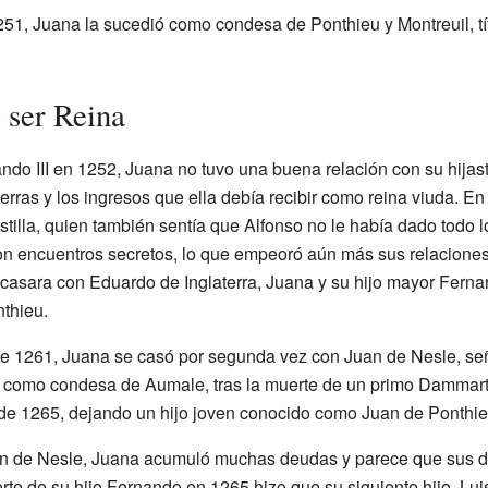
51, Juana la sucedió como condesa de Ponthieu y Montreuil, t
 ser Reina
do III en 1252, Juana no tuvo una buena relación con su hijas
ierras y los ingresos que ella debía recibir como reina viuda. E
stilla, quien también sentía que Alfonso no le había dado todo 
ron encuentros secretos, lo que empeoró aún más sus relacione
 casara con Eduardo de Inglaterra, Juana y su hijo mayor Ferna
nthieu.
e 1261, Juana se casó por segunda vez con Juan de Nesle, seño
 como condesa de Aumale, tras la muerte de un primo Dammartín
 de 1265, dejando un hijo joven conocido como Juan de Ponthie
an de Nesle, Juana acumuló muchas deudas y parece que sus 
rte de su hijo Fernando en 1265 hizo que su siguiente hijo, Lui