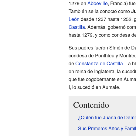
1279 en
Abbeville
, Francia) fu
También se la conoció como
J
León
desde 1237 hasta 1252, gr
Castilla
. Además, gobernó co
hasta 1279, y como condesa d
Sus padres fueron Simón de D
condesa de Ponthieu y Montreui
de
Constanza de Castilla
. La h
en reina de Inglaterra, la suce
que fue cogobernante en Aumale,
I, lo sucedió en Aumale.
Contenido
¿Quién fue Juana de Damm
Sus Primeros Años y Famil