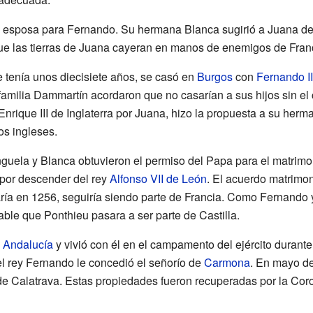
a esposa para Fernando. Su hermana Blanca sugirió a Juana d
 que las tierras de Juana cayeran en manos de enemigos de Fran
 tenía unos diecisiete años, se casó en
Burgos
con
Fernando II
familia Dammartín acordaron que no casarían a sus hijos sin el 
 Enrique III de Inglaterra por Juana, hizo la propuesta a su he
os ingleses.
guela y Blanca obtuvieron el permiso del Papa para el matrim
or descender del rey
Alfonso VII de León
. El acuerdo matrimo
ía en 1256, seguiría siendo parte de Francia. Como Fernando ya
ble que Ponthieu pasara a ser parte de Castilla.
a
Andalucía
y vivió con él en el campamento del ejército durant
el rey Fernando le concedió el señorío de
Carmona
. En mayo de
 Calatrava. Estas propiedades fueron recuperadas por la Coron