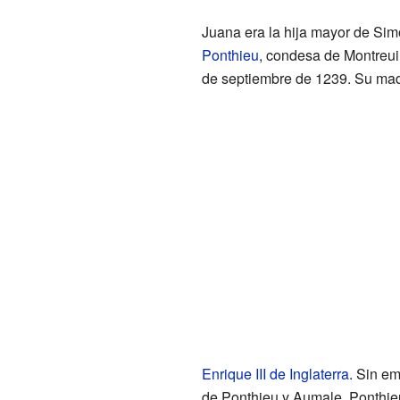
Juana era la hija mayor de Si
Ponthieu
, condesa de Montreuil
de septiembre de 1239. Su madr
Enrique III de Inglaterra
. Sin em
de Ponthieu y Aumale. Ponthie