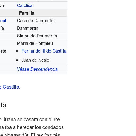
Católica
ión
Familia
Casa de Danmartín
eal
Dammartin
ía
Simón de Danmartín
María de Ponthieu
e
Fernando III de Castilla
rte
Juan de Nesle
Véase
Descendencia
 Castilla
.
ta
 Juana se casara con el rey
ana iba a heredar los condados
e Normandía. El rey francés