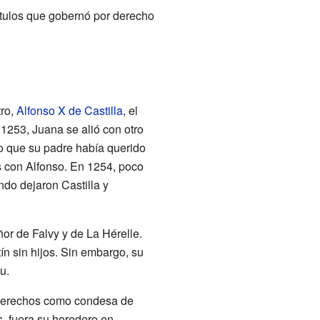
ítulos que gobernó por derecho
tro,
Alfonso X de Castilla
, el
n 1253, Juana se alió con otro
lo que su padre había querido
s con Alfonso. En 1254, poco
ndo dejaron Castilla y
r de Falvy y de La Hérelle.
 sin hijos. Sin embargo, su
u.
derechos como condesa de
s, fuera su heredero en