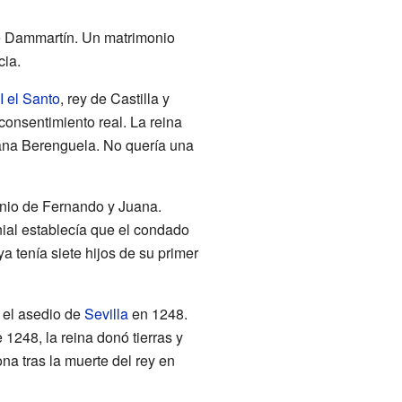
e Dammartín. Un matrimonio
cia.
I el Santo
, rey de Castilla y
consentimiento real. La reina
rmana Berenguela. No quería una
onio de Fernando y Juana.
nial establecía que el condado
 tenía siete hijos de su primer
e el asedio de
Sevilla
en 1248.
 1248, la reina donó tierras y
a tras la muerte del rey en