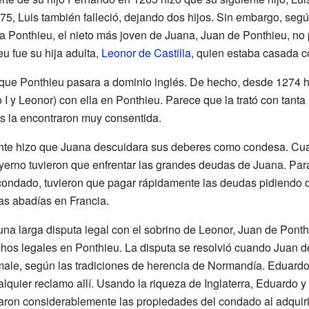
75, Luis también falleció, dejando dos hijos. Sin embargo, seg
a Ponthieu, el nieto más joven de Juana, Juan de Ponthieu, no p
u fue su hija adulta,
Leonor de Castilla
, quien estaba casada 
que Ponthieu pasara a dominio inglés. De hecho, desde 1274 ha
 I y Leonor) con ella en Ponthieu. Parece que la trató con tant
es la encontraron muy consentida.
nte hizo que Juana descuidara sus deberes como condesa. Cuan
yerno tuvieron que enfrentar las grandes deudas de Juana. Para
l condado, tuvieron que pagar rápidamente las deudas pidiendo d
as abadías en Francia.
una larga disputa legal con el sobrino de Leonor, Juan de Pont
echos legales en Ponthieu. La disputa se resolvió cuando Juan 
le, según las tradiciones de herencia de Normandía. Eduardo
lquier reclamo allí. Usando la riqueza de Inglaterra, Eduardo y 
ron considerablemente las propiedades del condado al adquirir