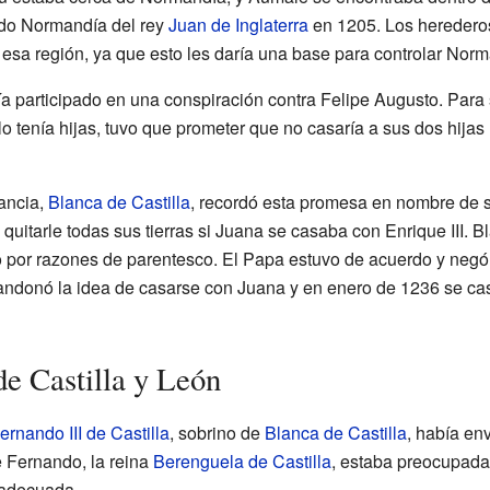
do Normandía del rey
Juan de Inglaterra
en 1205. Los herederos
 esa región, ya que esto les daría una base para controlar Norm
a participado en una conspiración contra Felipe Augusto. Para 
lo tenía hijas, tuvo que prometer que no casaría a sus dos hijas
rancia,
Blanca de Castilla
, recordó esta promesa en nombre de su
uitarle todas sus tierras si Juana se casaba con Enrique III. B
o por razones de parentesco. El Papa estuvo de acuerdo y negó
abandonó la idea de casarse con Juana y en enero de 1236 se c
e Castilla y León
ernando III de Castilla
, sobrino de
Blanca de Castilla
, había en
e Fernando, la reina
Berenguela de Castilla
, estaba preocupada 
 adecuada.