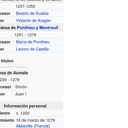
1237-1252
Beatriz de Suabia
cesor
Violante de Aragón
or
desa de
Ponthieu
y
Montreuil
1251 - 1279
María de Ponthieu
cesor
Leonor de Castilla
or
 títulos
esa de Aumale
239 - 1279
Simón
ecesor
Juan I
sor
Información personal
c. 1220
iento
16 de marzo de 1279
cimiento
Abbeville
(
Francia
)