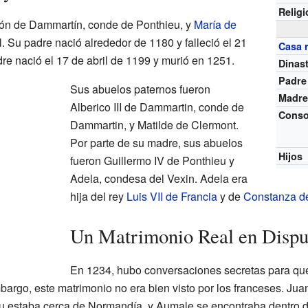
Relig
món de Dammartín, conde de Ponthieu, y
María de
. Su padre nació alrededor de 1180 y falleció el 21
Casa r
e nació el 17 de abril de 1199 y murió en 1251.
Dinast
Padre
Sus abuelos paternos fueron
Madr
Alberico III de Dammartin, conde de
Conso
Dammartin, y Matilde de Clermont.
Por parte de su madre, sus abuelos
Hijos
fueron Guillermo IV de Ponthieu y
Adela, condesa del Vexin. Adela era
hija del rey
Luis VII de Francia
y de
Constanza de
Un Matrimonio Real en Dispu
En 1234, hubo conversaciones secretas para que
bargo, este matrimonio no era bien visto por los franceses. Ju
u estaba cerca de Normandía, y Aumale se encontraba dentro d