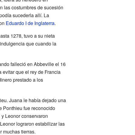
ún las costumbres de sucesión
odía sucederla allí. La
con
Eduardo I de Inglaterra
.
sta 1278, tuvo a su nieta
a indulgencia que cuando la
do falleció en Abbeville el 16
 evitar que el rey de Francia
inero prestado a los
hieu. Juana le había dejado una
de Ponthieu fue reconocido
 y Leonor conservaron
Leonor lograron estabilizar las
 muchas tierras.