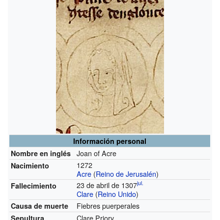
Información personal
Joan of Acre
Nombre en inglés
1272
Nacimiento
Acre
(
Reino de Jerusalén
)
jul.
23 de abril de 1307
Fallecimiento
Clare
(
Reino Unido
)
Fiebres puerperales
Causa de muerte
Clare Priory
Sepultura