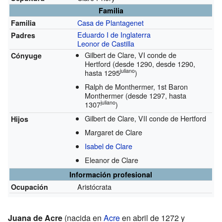
Familia
Casa de Plantagenet
Familia
Eduardo I de Inglaterra
Padres
Leonor de Castilla
Gilbert de Clare, VI conde de
Cónyuge
Hertford
(desde 1290, desde 1290,
juliano
hasta 1295
)
Ralph de Monthermer, 1st Baron
Monthermer
(desde 1297, hasta
juliano
1307
)
Gilbert de Clare, VII conde de Hertford
Hijos
Margaret de Clare
Isabel de Clare
Eleanor de Clare
Información profesional
Aristócrata
Ocupación
Juana de Acre
(nacida en
Acre
en abril de 1272 y