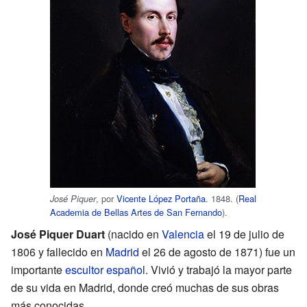
, por
Vicente López Portaña
. 1848. (
Real
José Piquer
Academia de Bellas Artes de San Fernando
).
José Piquer Duart
(nacido en
Valencia
el 19 de julio de
1806 y fallecido en
Madrid
el 26 de agosto de 1871) fue un
importante
escultor
español
. Vivió y trabajó la mayor parte
de su vida en Madrid, donde creó muchas de sus obras
más conocidas.