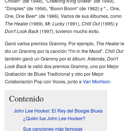
Chillen" (de 1948), "Crawling King Snake" (de 1949),
"Dimples" (de 1956), "Boom Boom" (de 1962) y "... One,
One, One Beer" (de 1966). Varios de sus álbumes, como
The Healer
(1989),
Mr. Lucky
(1991),
Chill Out
(1995) y
Don't Look Back
(1997), tuvieron mucho éxito.
Ganó varios premios Grammy. Por ejemplo,
The Healer
le
dio un Grammy por la canción "I'm in the Mood".
Chill Out
también ganó un Grammy por el álbum. Además,
Don't
Look Back
le valió dos premios Grammy, uno por Mejor
Grabación de Blues Tradicional y otro por Mejor
Colaboración Pop con Voces, junto a
Van Morrison
.
Contenido
John Lee Hooker: El Rey del Boogie Blues
¿Quién fue John Lee Hooker?
Sus canciones más famosas