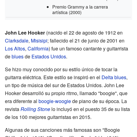
Premio Grammy a la carrera
artística
(2000)
John Lee Hooker
(nacido el 22 de agosto de 1912 en
Clarksdale
,
Misisipi
; fallecido el 21 de junio de 2001 en
Los Altos
,
California
) fue un famoso cantante y guitarrista
de
blues
de
Estados Unidos
.
Se hizo muy conocido por su estilo único de tocar la
guitarra eléctrica. Este estilo se inspiró en el
Delta blues
,
un tipo de música del sur de Estados Unidos. John Lee
Hooker desarrolló su propio ritmo, llamado "boogie", que
era diferente al
boogie-woogie
de piano de su época. La
revista
Rolling Stone
lo incluyó en el puesto 35 de su lista
de los 100 mejores guitarristas en 2015.
Algunas de sus canciones más famosas son "Boogie