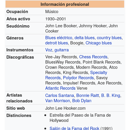
Información profesional
Músico
Ocupación
1930–2001
Años activo
John Lee Booker, Johnny Hooker, John
Seudónimo
Cooker
Blues eléctrico
,
delta blues
,
country blues
,
Géneros
detroit blues
, Boogie,
Chicago blues
Voz
,
guitarra
Instrumentos
Vee-Jay Records,
Chess Records
,
Discográficas
BluesWay Records, Point Blank Records,
Crown Records, Modern Records, Atco
Records, King Records,
Specialty
Records
,
Polydor Records
, Savoy
Records, Impulse! Records, Ace Records,
Atlantic Records
Verve
Artistas
Carlos Santana
,
Bonnie Raitt
,
B. B. King
,
Van Morrison
,
Bob Dylan
relacionados
John Lee Hooker.com
Sitio web
Estrella del Paseo de la Fama de
Distinciones
Hollywood
Salón de la Fama del Rock
(1991)