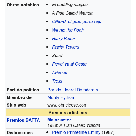
El pudding mágico
Obras notables
A Fish Called Wanda
Clifford, el gran perro rojo
Winnie the Pooh
Harry Potter
Fawlty Towers
Spud
Fievel va al Oeste
Aviones
Trolls
Partido Liberal Demócrata
Partido político
Monty Python
Miembro de
www.johncleese.com
Sitio web
Premios artísticos
Mejor actor
Premios BAFTA
1988:
A Fish Called Wanda
Premio Primetime Emmy
(1987)
Distinciones