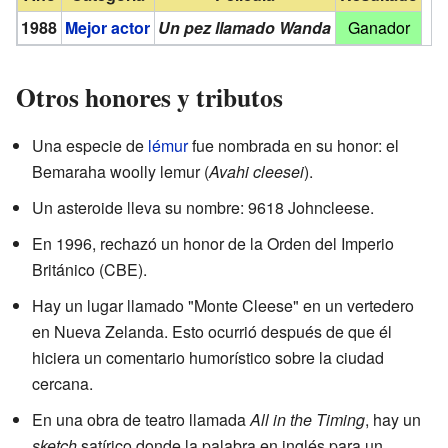
1988
Mejor actor
Un pez llamado Wanda
Ganador
Otros honores y tributos
Una especie de
lémur
fue nombrada en su honor: el
Bemaraha woolly lemur (
Avahi cleesei
).
Un asteroide lleva su nombre: 9618 Johncleese.
En 1996, rechazó un honor de la Orden del Imperio
Británico (CBE).
Hay un lugar llamado "Monte Cleese" en un vertedero
en Nueva Zelanda. Esto ocurrió después de que él
hiciera un comentario humorístico sobre la ciudad
cercana.
En una obra de teatro llamada
All in the Timing
, hay un
sketch
satírico donde la palabra en inglés para un