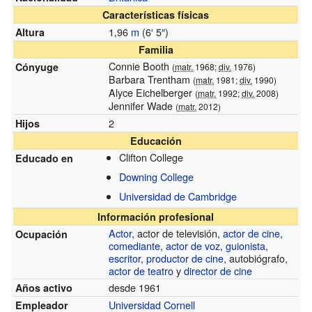
Características físicas
1,96
m
(6
′
5
″
)
Altura
Familia
Connie Booth
Cónyuge
(
matr.
1968;
div.
1976)
Barbara Trentham
(
matr.
1981;
div.
1990)
Alyce Eichelberger
(
matr.
1992;
div.
2008)
Jennifer Wade
(
matr.
2012)
2
Hijos
Educación
Clifton College
Educado en
Downing College
Universidad de Cambridge
Información profesional
Actor
, actor de televisión,
actor de cine
,
Ocupación
comediante
,
actor de voz
,
guionista
,
escritor
,
productor de cine
, autobiógrafo,
actor de teatro
y
director de cine
desde 1961
Años activo
Universidad Cornell
Empleador