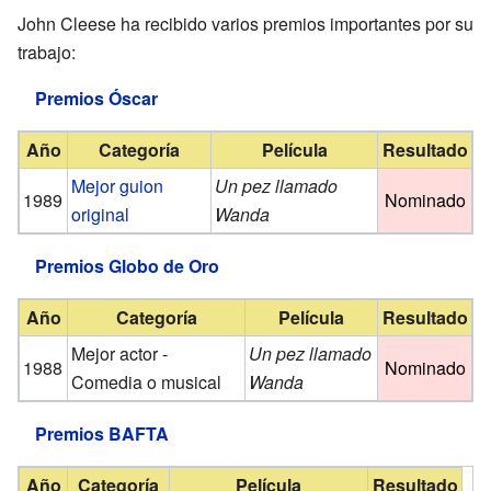
John Cleese ha recibido varios premios importantes por su
trabajo:
Premios Óscar
Año
Categoría
Película
Resultado
Mejor guion
Un pez llamado
1989
Nominado
original
Wanda
Premios Globo de Oro
Año
Categoría
Película
Resultado
Mejor actor -
Un pez llamado
1988
Nominado
Comedia o musical
Wanda
Premios BAFTA
Año
Categoría
Película
Resultado