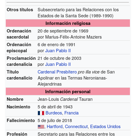
Subsecretario para las Relaciones con los
Otros títulos
Estados de la Santa Sede (1989-1990)
Información religiosa
20 de septiembre de 1969
Ordenación
por Marius-Félix-Antoine Maziers
sacerdotal
6 de enero de 1991
Ordenación
por
Juan Pablo II
episcopal
21 de octubre de 2003
Proclamación
por
Juan Pablo II
cardenalicia
Cardenal Presbítero
de San
Título
pro illa vice
Apolinar en las Termas Neronianas-
cardenalicio
Alejandrinas
Información personal
Jean-Louis
Tauran
Nombre
Cardenal
5 de abril de 1943
Nacimiento
Burdeos
,
Francia
5 de julio de 2018
Fallecimiento
,
Hartford
,
Connecticut
,
Estados Unidos
Secretario para las Relaciones entre los
Profesión