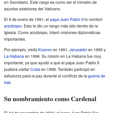
en Secretario. Este cargo es como ser el ministro de
asuntos exteriores del Vaticano.
El 6 de enero de 1991, el
papa
Juan Pablo II
lo nombró
arzobispo
. Esto le dio un rango más alto dentro de la
Iglesia. Como arzobispo, lideró misiones diplomáticas
importantes.
Por ejemplo, visitó
Kosovo
en 1991,
Jerusalén
en 1995 y
La Habana
en 1996. Su misión en La Habana fue muy
importante, ya que ayudó a que el papa Juan Pablo II
pudiera visitar
Cuba
en 1998. También participó en
esfuerzos para la paz durante el conflicto de la
guerra de
Irak
.
Su nombramiento como Cardenal
El 24 de noviembre de 2003, el papa Juan Pablo II lo