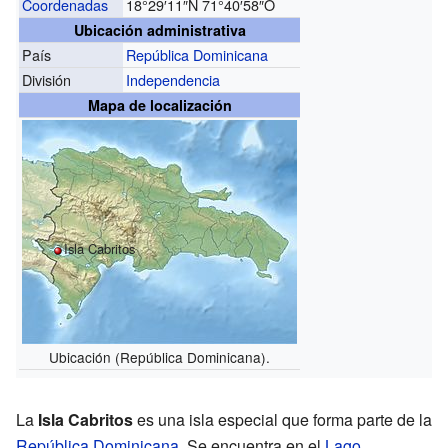
Coordenadas
18°29′11″N
71°40′58″O
Ubicación administrativa
País
República Dominicana
División
Independencia
Mapa de localización
Isla Cabritos
Ubicación (República Dominicana).
La
Isla Cabritos
es una isla especial que forma parte de la
República Dominicana
. Se encuentra en el
Lago