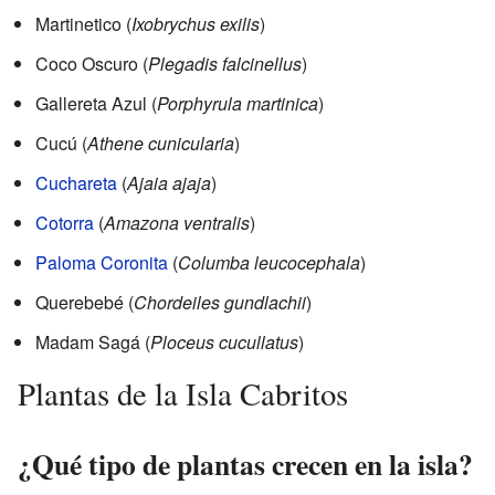
Martinetico (
Ixobrychus exilis
)
Coco Oscuro (
Plegadis falcinellus
)
Gallereta Azul (
Porphyrula martinica
)
Cucú (
Athene cunicularia
)
Cuchareta
(
Ajaia ajaja
)
Cotorra
(
Amazona ventralis
)
Paloma Coronita
(
Columba leucocephala
)
Querebebé (
Chordeiles gundlachii
)
Madam Sagá (
Ploceus cucullatus
)
Plantas de la Isla Cabritos
¿Qué tipo de plantas crecen en la isla?