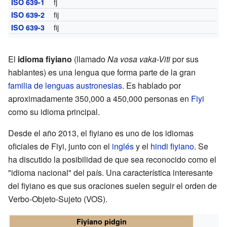
fj
ISO 639-1
fij
ISO 639-2
fij
ISO 639-3
El
idioma fiyiano
(llamado
Na vosa vaka-Viti
por sus
hablantes) es una lengua que forma parte de la gran
familia de lenguas austronesias
. Es hablado por
aproximadamente 350,000 a 450,000 personas en
Fiyi
como su idioma principal.
Desde el año 2013, el fiyiano es uno de los idiomas
oficiales de Fiyi, junto con el
inglés
y el
hindi fiyiano
. Se
ha discutido la posibilidad de que sea reconocido como el
"idioma nacional" del país. Una característica interesante
del fiyiano es que sus oraciones suelen seguir el orden de
Verbo-Objeto-Sujeto (VOS).
Fiyiano pidgin