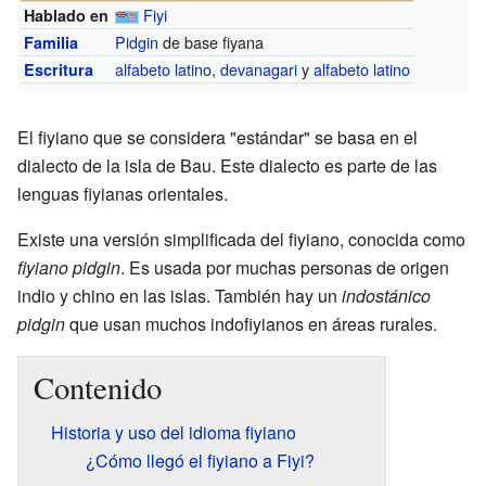
Fiyi
Hablado en
Pidgin
de base fiyana
Familia
alfabeto latino
,
devanagari
y
alfabeto latino
Escritura
El fiyiano que se considera "estándar" se basa en el
dialecto de la isla de Bau. Este dialecto es parte de las
lenguas fiyianas orientales.
Existe una versión simplificada del fiyiano, conocida como
fiyiano pidgin
. Es usada por muchas personas de origen
indio y chino en las islas. También hay un
indostánico
pidgin
que usan muchos indofiyianos en áreas rurales.
Contenido
Historia y uso del idioma fiyiano
¿Cómo llegó el fiyiano a Fiyi?