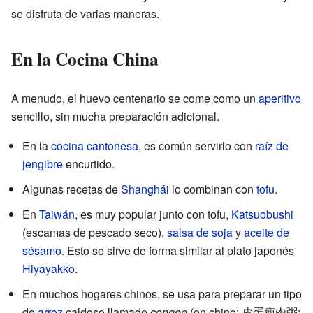
se disfruta de varias maneras.
En la Cocina China
A menudo, el huevo centenario se come como un
aperitivo
sencillo, sin mucha preparación adicional.
En la
cocina cantonesa
, es común servirlo con
raíz de
jengibre
encurtido.
Algunas recetas de
Shanghái
lo combinan con
tofu
.
En
Taiwán
, es muy popular junto con tofu,
Katsuobushi
(escamas de pescado seco),
salsa de soja
y
aceite de
sésamo
. Esto se sirve de forma similar al plato japonés
Hiyayakko
.
En muchos hogares chinos, se usa para preparar un tipo
de
arroz
caldoso llamado
congee
(en chino: 皮蛋瘦肉粥;