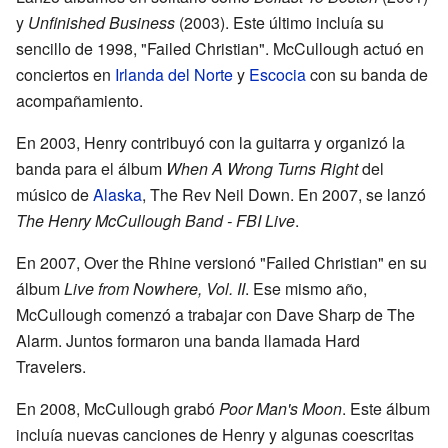
y
Unfinished Business
(2003). Este último incluía su
sencillo de 1998, "Failed Christian". McCullough actuó en
conciertos en
Irlanda del Norte
y
Escocia
con su banda de
acompañamiento.
En 2003, Henry contribuyó con la guitarra y organizó la
banda para el álbum
When A Wrong Turns Right
del
músico de
Alaska
, The Rev Neil Down. En 2007, se lanzó
The Henry McCullough Band - FBI Live
.
En 2007, Over the Rhine versionó "Failed Christian" en su
álbum
Live from Nowhere, Vol. II
. Ese mismo año,
McCullough comenzó a trabajar con Dave Sharp de The
Alarm. Juntos formaron una banda llamada Hard
Travelers.
En 2008, McCullough grabó
Poor Man's Moon
. Este álbum
incluía nuevas canciones de Henry y algunas coescritas