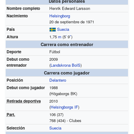
Datos personales
Nombre completo
Henrik Edward Larsson
Nacimiento
Helsingborg
20 de septiembre de 1971
País
Suecia
Altura
1,75
m
(5
′
9
″
)
Carrera como entrenador
Deporte
Fútbol
Debut como
2009
entrenador
(
Landskrona BoIS
)
Carrera como jugador
Posición
Delantero
Debut como jugador
1988
(Högaborgs BK)
Retirada deportiva
2010
(
Helsingborgs IF
)
Part.
106 (37)
768 (434) - Clubes
Selección
Suecia