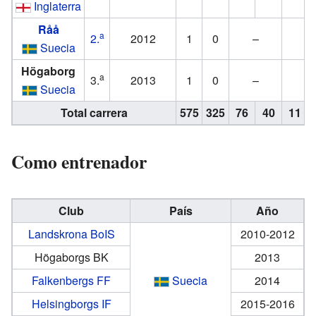
Inglaterra
Råå
a
2.
2012
1
0
–
–
Suecia
Högaborg
a
3.
2013
1
0
–
–
Suecia
Total carrera
575
325
76
40
11
Como entrenador
Club
País
Año
Landskrona BoIS
2010-2012
Högaborgs BK
2013
Falkenbergs FF
Suecia
2014
Helsingborgs IF
2015-2016