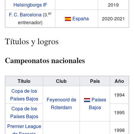
Helsingborgs IF
2019
er
F. C. Barcelona
(3.
España
2020-2021
entrenador)
Títulos y logros
Campeonatos nacionales
Título
Club
País
Año
Copa de los
1994
Países Bajos
Feyenoord de
Países
Róterdam
Bajos
Copa de los
1995
Países Bajos
Premier League
1998
de Escocia