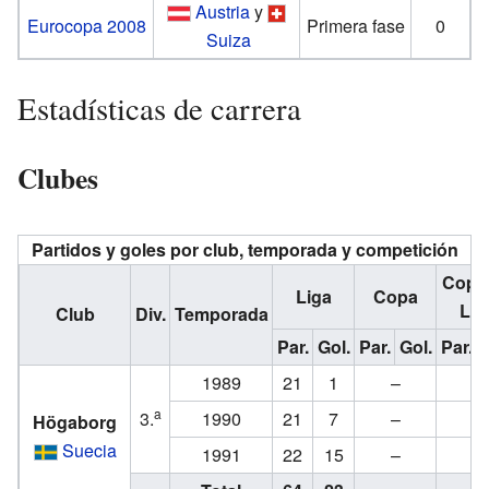
Austria
y
Eurocopa 2008
Primera fase
0
Suiza
Estadísticas de carrera
Clubes
Partidos y goles por club, temporada y competición
Copa
Liga
Copa
Lig
Club
Div.
Temporada
Par.
Gol.
Par.
Gol.
Par.
G
1989
21
1
–
–
a
3.
1990
21
7
–
–
Högaborg
Suecia
1991
22
15
–
–