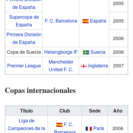
2005
de España
Supercopa de
F. C. Barcelona
España
2005
España
Primera División
2006
de España
Copa de Suecia
Helsingborgs IF
Suecia
2006
Manchester
Premier League
Inglaterra
2007
United F. C.
Copas internacionales
Título
Club
Sede
Año
Liga de
F. C.
Campeones de la
París
2006
Barcelona