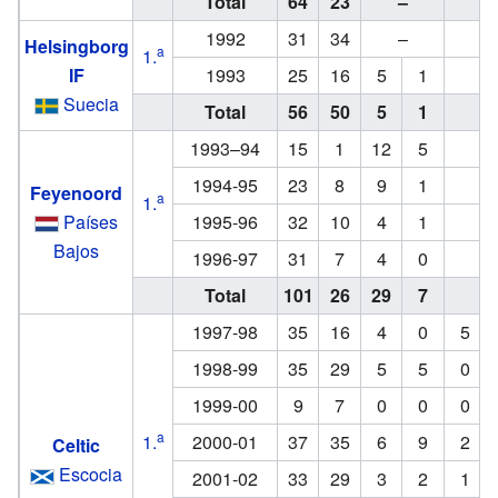
Total
64
23
–
–
1992
31
34
–
–
Helsingborg
a
1.
IF
1993
25
16
5
1
–
Suecia
Total
56
50
5
1
–
1993–94
15
1
12
5
–
1994-95
23
8
9
1
–
Feyenoord
a
1.
Países
1995-96
32
10
4
1
–
Bajos
1996-97
31
7
4
0
–
Total
101
26
29
7
–
1997-98
35
16
4
0
5
1998-99
35
29
5
5
0
1999-00
9
7
0
0
0
a
1.
2000-01
37
35
6
9
2
Celtic
Escocia
2001-02
33
29
3
2
1