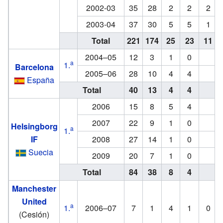
2002-03
35
28
2
2
2
2003-04
37
30
5
5
1
Total
221
174
25
23
11
2004–05
12
3
1
0
–
a
1.
Barcelona
2005–06
28
10
4
4
–
España
Total
40
13
4
4
–
2006
15
8
5
4
–
2007
22
9
1
0
–
Helsingborg
a
1.
IF
2008
27
14
1
0
–
Suecia
2009
20
7
1
0
–
Total
84
38
8
4
–
Manchester
United
a
1.
2006–07
7
1
4
1
0
(Cesión)