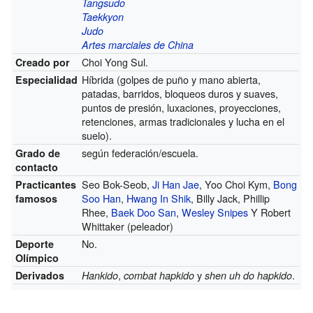
Tangsudo
Taekkyon
Judo
Artes marciales de China
Choi Yong Sul.
Creado por
Híbrida (golpes de puño y mano abierta,
Especialidad
patadas, barridos, bloqueos duros y suaves,
puntos de presión, luxaciones, proyecciones,
retenciones, armas tradicionales y lucha en el
suelo).
según federación/escuela.
Grado de
contacto
Seo Bok-Seob,
Ji Han Jae
, Yoo Choi Kym,
Bong
Practicantes
Soo Han
,
Hwang In Shik
, Billy Jack, Phillip
famosos
Rhee,
Baek Doo San
,
Wesley Snipes
Y Robert
Whittaker (peleador)
No.
Deporte
Olímpico
,
y
.
Derivados
Hankido
combat hapkido
shen uh do hapkido