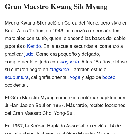
Gran Maestro Kwang Sik Myung
Myung Kwang-Sik nació en Corea del Norte, pero vivió en
Seúl. A los 7 años, en 1948, comenzó a entrenar artes
marciales con su tío, quien le enseñó las bases del sable
japonés o
Kendo
. En la escuela secundaria, comenzó a
practicar
judo
. Como era pequeño y delgado,
complementó el judo con
tangsudo
. A los 15 años, obtuvo
su cinturón negro en
tangsudo
. También estudió
acupuntura
, caligrafía oriental,
yoga
y algo de
boxeo
occidental.
El Gran Maestro Myung comenzó a entrenar hapkido con
Ji Han Jae en Seúl en 1957. Más tarde, recibió lecciones
del Gran Maestro Choi Yong-Sul.
En 1967, la Korean Hapkido Association envió a 14 de
sus miembros, incluyendo al Gran Maestro Myung, a