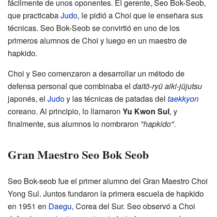
fácilmente de unos oponentes. El gerente, Seo Bok-Seob,
que practicaba
Judo
, le pidió a Choi que le enseñara sus
técnicas. Seo Bok-Seob se convirtió en uno de los
primeros alumnos de Choi y luego en un maestro de
hapkido.
Choi y Seo comenzaron a desarrollar un método de
defensa personal que combinaba el
daitō-ryū aiki-jūjutsu
japonés, el
Judo
y las técnicas de patadas del
taekkyon
coreano. Al principio, lo llamaron
Yu Kwon Sul
, y
finalmente, sus alumnos lo nombraron
"hapkido"
.
Gran Maestro Seo Bok Seob
Seo Bok-seob fue el primer alumno del Gran Maestro Choi
Yong Sul. Juntos fundaron la primera escuela de hapkido
en 1951 en
Daegu
, Corea del Sur. Seo observó a Choi