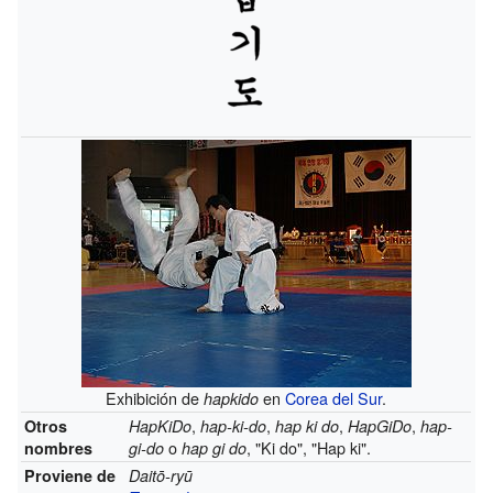
Exhibición de
en
Corea del Sur
.
hapkido
,
,
,
,
Otros
HapKiDo
hap-ki-do
hap ki do
HapGiDo
hap-
o
, "Ki do", "Hap ki".
nombres
gi-do
hap gi do
Proviene de
Daitō-ryū