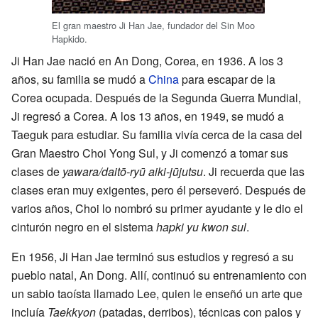
El gran maestro Ji Han Jae, fundador del Sin Moo
Hapkido.
Ji Han Jae nació en An Dong, Corea, en 1936. A los 3
años, su familia se mudó a
China
para escapar de la
Corea ocupada. Después de la Segunda Guerra Mundial,
Ji regresó a Corea. A los 13 años, en 1949, se mudó a
Taeguk para estudiar. Su familia vivía cerca de la casa del
Gran Maestro Choi Yong Sul, y Ji comenzó a tomar sus
clases de
yawara/daitō-ryū aiki-jūjutsu
. Ji recuerda que las
clases eran muy exigentes, pero él perseveró. Después de
varios años, Choi lo nombró su primer ayudante y le dio el
cinturón negro en el sistema
hapki yu kwon sul
.
En 1956, Ji Han Jae terminó sus estudios y regresó a su
pueblo natal, An Dong. Allí, continuó su entrenamiento con
un sabio taoísta llamado Lee, quien le enseñó un arte que
incluía
Taekkyon
(patadas, derribos), técnicas con palos y