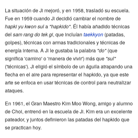
La situación de Ji mejoró, y en 1958, trasladó su escuela.
Fue en 1959 cuando Ji decidió cambiar el nombre de
hapki yu kwon sul
a
"hapkido"
. Él había añadido técnicas
del
sam rang do tek gi
, que incluían
taekkyon
(patadas,
golpes), técnicas con armas tradicionales y técnicas de
energía interna. A Ji le gustaba la palabra
"do"
(que
significa 'camino' o 'manera de vivir') más que
"sul"
('técnicas'). Ji eligió el símbolo de un águila atrapando una
flecha en el aire para representar el hapkido, ya que este
arte se enfoca en usar técnicas de control para neutralizar
ataques.
En 1961, el Gran Maestro Kim Moo Wong, amigo y alumno
de Choi, entrenó en la escuela de Ji. Kim era un excelente
pateador, y juntos definieron las patadas del hapkido que
se practican hoy.