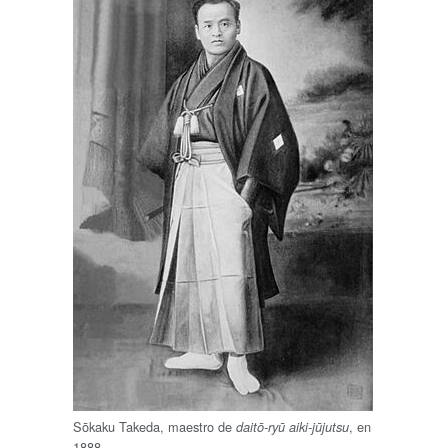
Sōkaku Takeda, maestro de
, en
daitō-ryū aiki-jūjutsu
1888.