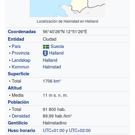
Localización de Halmstad en Halland
56°40′26″N
12°51′26″E
Coordenadas
Ciudad
Entidad
•
País
Suecia
•
Provincia
Halland
•
Landskap
Halland
•
Kommun
Halmstad
Superficie
• Total
1706
km²
Altitud
• Media
11 m s. n. m.
Población
• Total
91 800 hab.
•
Densidad
89,99 hab./km²
Halmstadino
Gentilicio
UTC+01:00
y
UTC+02:00
Huso horario