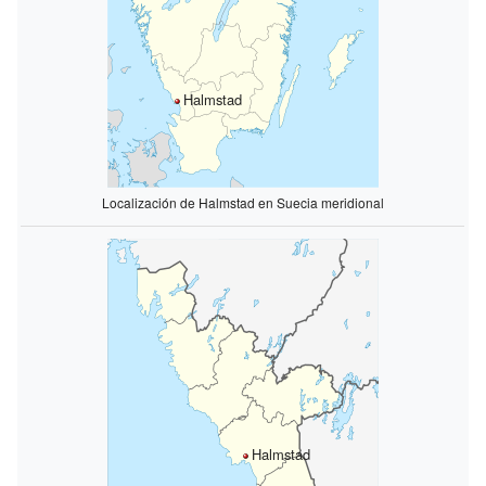
Halmstad
Localización de Halmstad en Suecia meridional
Halmstad