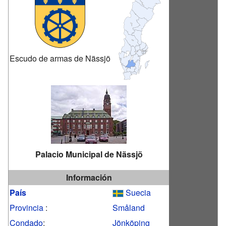
Escudo de armas de Nässjö
Palacio Municipal de Nässjö
Información
País
Suecia
Provincia
:
Småland
Condado
:
Jönköping