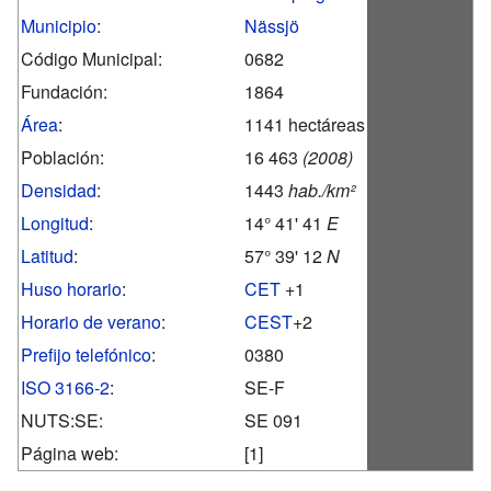
Municipio
:
Nässjö
Código Municipal:
0682
Fundación:
1864
Área
:
1141 hectáreas
Población:
16 463
(2008)
Densidad
:
1443
hab./km²
Longitud
:
14° 41' 41
E
Latitud
:
57° 39' 12
N
Huso horario
:
CET
+1
Horario de verano
:
CEST
+2
Prefijo telefónico
:
0380
ISO 3166-2
:
SE-F
NUTS:SE:
SE 091
Página web:
[1]