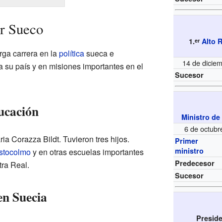
er Sueco
1.
Alto 
er
arga carrera en la
política
sueca e
14 de diciem
a su país y en misiones importantes en el
Sucesor
ucación
Ministro de
6 de octubr
ia Corazza Bildt. Tuvieron tres hijos.
Primer
ministro
stocolmo
y en otras escuelas importantes
Predecesor
ra Real.
Sucesor
en Suecia
Preside