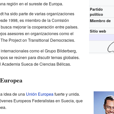
 una región en el sureste de Europa.
Partido
dt ha sido parte de varias organizaciones
político
Desde 1998, es miembro de la Comisión
Miembro de
e busca mejorar la cooperación entre países.
Sitio web
ejos asesores en organizaciones como el
 The Project on Transitional Democracies.
 internacionales como el Grupo Bilderberg,
mpos se reúnen para discutir temas globales.
l Academia Sueca de Ciencias Bélicas.
 Europea
la idea de una
Unión Europea
fuerte y unida.
Jóvenes Europeos Federalistas en Suecia, que
pea.