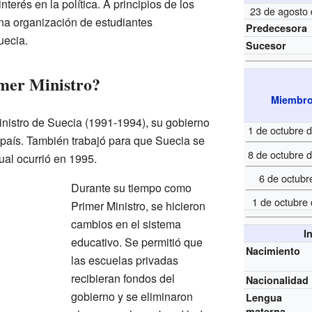
nterés en la política. A principios de los
23 de agosto
na organización de estudiantes
Predecesora
uecia.
Sucesor
mer Ministro?
Miembr
inistro de Suecia (1991-1994), su gobierno
1 de octubre 
país. También trabajó para que Suecia se
8 de octubre 
cual ocurrió en 1995.
6 de octubr
Durante su tiempo como
1 de octubre
Primer Ministro, se hicieron
cambios en el sistema
I
educativo. Se permitió que
Nacimiento
las escuelas privadas
recibieran fondos del
Nacionalidad
gobierno y se eliminaron
Lengua
materna