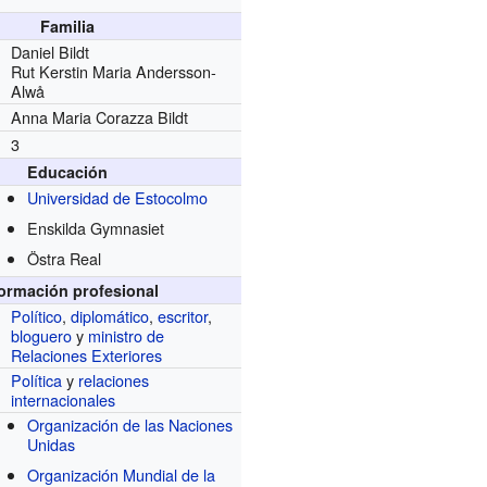
Familia
Daniel Bildt
Rut Kerstin Maria Andersson-
Alwå
Anna Maria Corazza Bildt
3
Educación
Universidad de Estocolmo
Enskilda Gymnasiet
Östra Real
formación profesional
Político
,
diplomático
,
escritor
,
bloguero
y
ministro de
Relaciones Exteriores
Política
y
relaciones
internacionales
Organización de las Naciones
Unidas
Organización Mundial de la