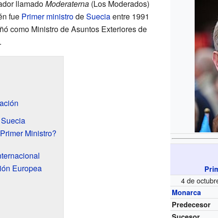
vador llamado
Moderaterna
(Los Moderados)
én fue
Primer ministro
de
Suecia
entre 1991
ñó como Ministro de Asuntos Exteriores de
.
ación
n Suecia
rimer Ministro?
nternacional
nión Europea
Pri
4 de octubr
Monarca
Predecesor
Sucesor