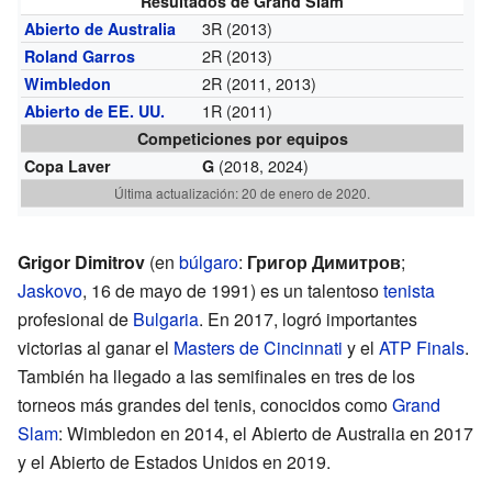
Resultados de Grand Slam
3R (2013)
Abierto de Australia
2R (2013)
Roland Garros
2R (2011, 2013)
Wimbledon
1R (2011)
Abierto de EE. UU.
Competiciones por equipos
(2018, 2024)
Copa Laver
G
Última actualización: 20 de enero de 2020.
Grigor Dimitrov
(en
búlgaro
:
Григор Димитров
;
Jaskovo
, 16 de mayo de 1991) es un talentoso
tenista
profesional de
Bulgaria
. En 2017, logró importantes
victorias al ganar el
Masters de Cincinnati
y el
ATP Finals
.
También ha llegado a las semifinales en tres de los
torneos más grandes del tenis, conocidos como
Grand
Slam
: Wimbledon en 2014, el Abierto de Australia en 2017
y el Abierto de Estados Unidos en 2019.