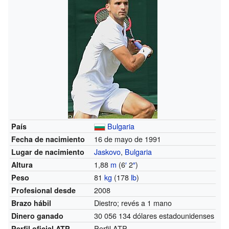
Bulgaria
País
16 de mayo de 1991
Fecha de nacimiento
Jaskovo
,
Bulgaria
Lugar de nacimiento
1,88
m
(6
′
2
″
)
Altura
81
kg
(178
lb
)
Peso
2008
Profesional desde
Diestro; revés a 1 mano
Brazo hábil
30 056 134 dólares estadounidenses
Dinero ganado
Perfil ATP
Perfil oficial ATP