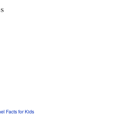
es
l Facts for Kids