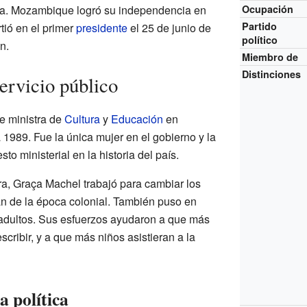
ia. Mozambique logró su independencia en
Ocupación
Partido
ió en el primer
presidente
el 25 de junio de
político
n.
Miembro de
Distinciones
servicio público
e ministra de
Cultura
y
Educación
en
989. Fue la única mujer en el gobierno y la
o ministerial en la historia del país.
a, Graça Machel trabajó para cambiar los
n de la época colonial. También puso en
adultos. Sus esfuerzos ayudaron a que más
cribir, y a que más niños asistieran a la
a política