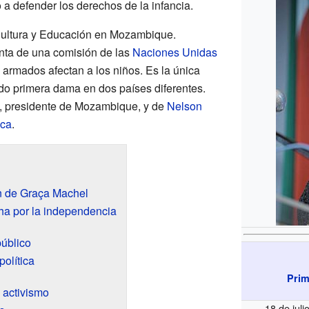
o a defender los derechos de la infancia.
Cultura y Educación en Mozambique.
ta de una comisión de las
Naciones Unidas
 armados afectan a los niños. Es la única
do primera dama en dos países diferentes.
, presidente de Mozambique, y de
Nelson
ica
.
n de Graça Machel
cha por la independencia
público
política
Prim
 activismo
18 de jul