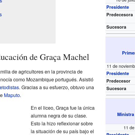
s
Presidente
s
Predecesora
Sucesora
Prime
ducación de Graça Machel
11 de noviemb
ilia de agricultores en la provincia de
Presidente
onocía como Mozambique portugués. Asistió
Predecesor
etodistas
. Gracias a su esfuerzo, obtuvo una
Sucesora
de
Maputo
.
En el liceo, Graça fue la única
Ministra
alumna negra de su clase.
Esto la hizo reflexionar sobre
11 de
la situación de su país bajo el
Presidente