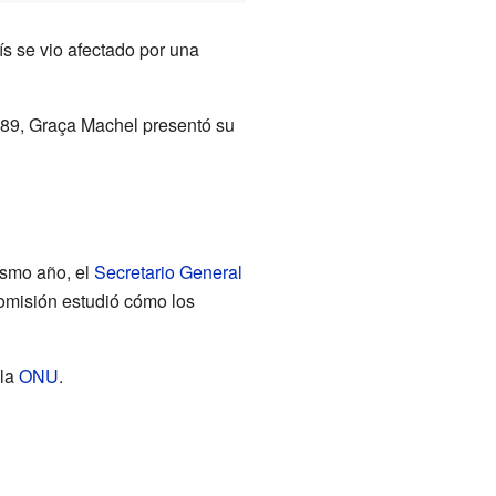
s se vio afectado por una
989, Graça Machel presentó su
ismo año, el
Secretario General
comisión estudió cómo los
 la
ONU
.