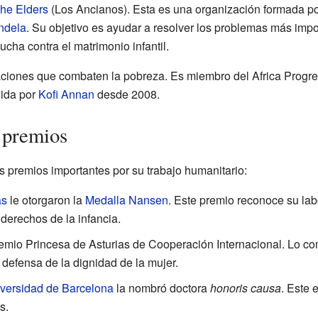
he Elders
(Los Ancianos). Esta es una organización formada po
ndela
. Su objetivo es ayudar a resolver los problemas más imp
ucha contra el matrimonio infantil.
ciones que combaten la pobreza. Es miembro del Africa Progre
dida por
Kofi Annan
desde 2008.
 premios
s premios importantes por su trabajo humanitario:
as
le otorgaron la
Medalla Nansen
. Este premio reconoce su la
derechos de la infancia.
emio Princesa de Asturias de Cooperación Internacional. Lo co
 defensa de la dignidad de la mujer.
versidad de Barcelona
la nombró doctora
honoris causa
. Este 
s.