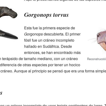
Gorgonops torvus
Esta fue la primera especie de
Gorgonops
descubierta. El primer
fósil fue un cráneo incompleto
hallado en Sudáfrica. Desde
entonces, se han encontrado más
un terápsido de tamaño mediano, con un cráneo
Reconstrucci
diferencia de otras especies por tener un hocico
l cráneo. Aunque al principio se pensó que era una forma simpl
s
on un cráneo incompleto de unos treinta centímetros de largo. T