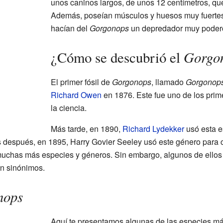
unos caninos largos, de unos 12 centímetros, que
Además, poseían músculos y huesos muy fuertes.
hacían del
Gorgonops
un depredador muy podero
Gorgo
¿Cómo se descubrió el
El primer fósil de
Gorgonops
, llamado
Gorgonops
Richard Owen
en 1876. Este fue uno de los pri
la ciencia.
Más tarde, en 1890,
Richard Lydekker
usó esta e
 después, en 1895, Harry Govier Seeley usó este género para cl
muchas más especies y géneros. Sin embargo, algunos de ellos 
an sinónimos.
nops
Aquí te presentamos algunas de las especies m