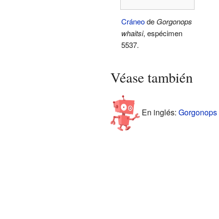
Cráneo
de
Gorgonops
whaitsi
, espécimen
5537.
Véase también
En inglés:
Gorgonops F