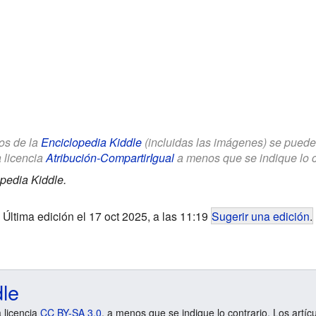
los de la
Enciclopedia Kiddle
(incluidas las imágenes) se puede u
a licencia
Atribución-CompartirIgual
a menos que se indique lo con
pedia Kiddle.
Última edición el 17 oct 2025, a las 11:19
Sugerir una edición
.
dle
a licencia
CC BY-SA 3.0
, a menos que se indique lo contrario. Los artíc