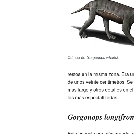
Cráneo de
.
Gorgonops whaitsi
restos en la misma zona. Era 
de unos veinte centímetros. Se 
más largo y otros detalles en e
las más especializadas.
Gorgonops longifron
Esta especie era más grande, c