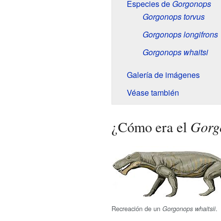
Especies de
Gorgonops
Gorgonops torvus
Gorgonops longifrons
Gorgonops whaitsi
Galería de imágenes
Véase también
Gorg
¿Cómo era el
Recreación de un
.
Gorgonops whaitsii