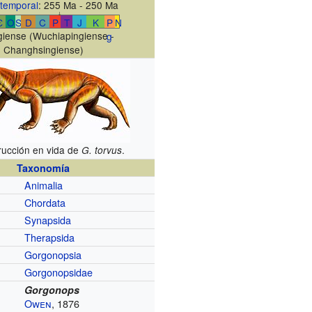
temporal
: 255 Ma - 250 Ma
↓
Є
O
S
D
C
P
T
J
K
P
N
giense (Wuchiapingiense -
g
Changhsingiense)
rucción en vida de
.
G. torvus
Taxonomía
Animalia
Chordata
Synapsida
Therapsida
Gorgonopsia
Gorgonopsidae
Gorgonops
Owen
, 1876