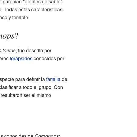
 parecían "dientes de sable".
 Todas estas características
so y temible.
nops
?
 torvus
, fue descrito por
meros
terápsidos
conocidos por
specie para definir la
familia
de
asificar a todo el grupo. Con
resultaron ser el mismo
ás conocidas de
Gorgonops
: