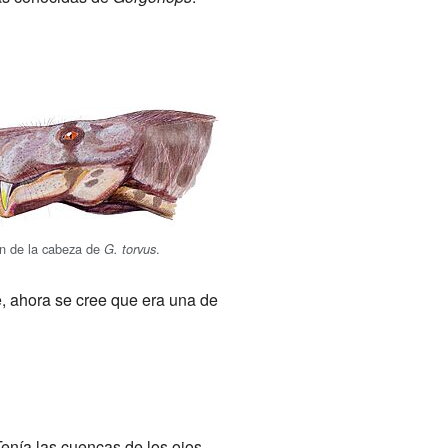
ón de la cabeza de
.
G. torvus
e, ahora se cree que era una de
enía las cuencas de los ojos