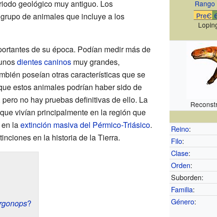
eriodo geológico muy antiguo. Los
Rango 
 grupo de animales que incluye a los
PreЄ
Lopin
ortantes de su época. Podían medir más de
 unos
dientes caninos
muy grandes,
mbién poseían otras características que se
que estos animales podrían haber sido de
 pero no hay pruebas definitivas de ello. La
Reconst
que vivían principalmente en la región que
 en la
extinción masiva del Pérmico-Triásico
.
Reino
:
nciones en la historia de la Tierra.
Filo
:
Clase
:
Orden
:
Suborden:
Familia
:
Género
:
rgonops
?