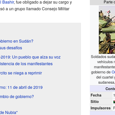
l Bashir
, fue obligado a dejar su cargo y
Parte 
asó a un grupo llamado Consejo Militar
obierno en Sudán?
 sus desafíos
Soldados suda
-2019: Un pueblo que alza su voz
vehículos m
sistencia de los manifestantes
manifestante
gobierno de
O
rcito se niega a reprimir
del cuartel 
sudanesa
rno: 11 de abril de 2019
Conte
1
Fecha
mbio de gobierno?
Sitio
Impulsores
 de Nubia"