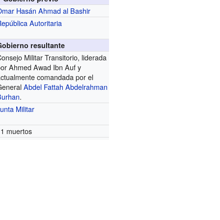
Omar Hasán Ahmad al Bashir
República
Autoritaria
Gobierno resultante
onsejo Militar Transitorio, liderada
por Ahmed Awad Ibn Auf y
actualmente comandada por el
General
Abdel Fattah Abdelrahman
Burhan
.
unta Militar
11 muertos