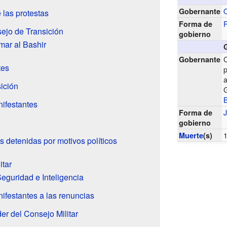
Gobernante
 las protestas
Forma de
ejo de Transición
gobierno
mar al Bashir
C
Gobernante
tes
ición
nifestantes
J
Forma de
gobierno
Muerte
(s)
 detenidas por motivos políticos
itar
eguridad e Inteligencia
ifestantes a las renuncias
er del Consejo Militar