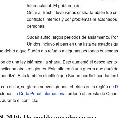
internacional. El gobierno de
Omar al Bashir tuvo varias crisis. También fue c
conflictos internos y por problemas relacionados
personas.
Sudán sufrió largos periodos de aislamiento. Po
Unidos incluyó al país en una lista de estados 
e debió a que Sudán dio refugio a algunas personas buscadas po
ión de una ley islámica, la sharía. Esto aumentó el descontento 
acticaba otras religiones. Esto alimentó una guerra que duró de
pendizó. Esto también significó que Sudán perdió importantes i
to con el sur, surgieron nuevos grupos rebeldes en la región de
D
ciones, la
Corte Penal Internacional
ordenó el arresto de Omar 
durante el conflicto.
8-2019: Un pueblo que alza su voz