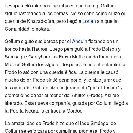
desapareció mientras luchaba con un balrog. Gollum
siguió rastreando a los demás. No se sabe cómo cruzó el
puente de Khazad-dûm, pero llegó a
Lórien
sin que la
Comunidad lo notara.
Gollum siguió sus barcas por el
Anduin
flotando en un
tronco hasta Rauros. Luego persiguió a Frodo Bolsón y
Samsagaz Gamyi por las Emyn Muil cuando iban hacia
Mordor. Gollum los siguió. Después de un enfrentamiento,
Frodo lo ató con una cuerda élfica. La cuerda le causó
mucho dolor. Frodo sintió pena por él y le hizo jurar que
los ayudaría. Gollum hizo un juramento "por el Tesoro" y
prometió no dañar al "señor del Anillo" (Frodo). Así fue
liberado. Esta nueva compañía, guiada por Gollum, llegó a
la Puerta Negra, la entrada a Mordor.
La amabilidad de Frodo hizo que el lado Sméagol de
Gollum se esforzara por cumplir su promesa. Frodo y