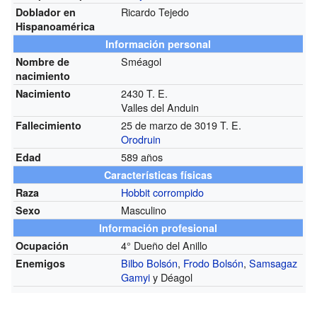
Ricardo Tejedo
Doblador en
Hispanoamérica
Información personal
Sméagol
Nombre de
nacimiento
2430 T. E.
Nacimiento
Valles del Anduin
25 de marzo de 3019 T. E.
Fallecimiento
Orodruin
589 años
Edad
Características físicas
Hobbit corrompido
Raza
Masculino
Sexo
Información profesional
4° Dueño del Anillo
Ocupación
Bilbo Bolsón
,
Frodo Bolsón
,
Samsagaz
Enemigos
Gamyi
y Déagol