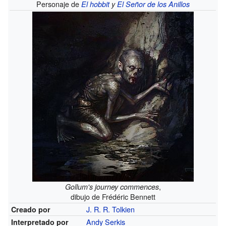
Personaje de
El hobbit
y
El Señor de los Anillos
,
Gollum's journey commences
dibujo de Frédéric Bennett
J. R. R. Tolkien
Creado por
Andy Serkis
Interpretado por