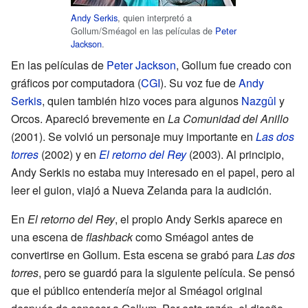
Andy Serkis
, quien interpretó a
Gollum/Sméagol en las películas de
Peter
Jackson
.
En las películas de
Peter Jackson
, Gollum fue creado con
gráficos por computadora (
CGI
). Su voz fue de
Andy
Serkis
, quien también hizo voces para algunos
Nazgûl
y
Orcos. Apareció brevemente en
La Comunidad del Anillo
(2001). Se volvió un personaje muy importante en
Las dos
torres
(2002) y en
El retorno del Rey
(2003). Al principio,
Andy Serkis no estaba muy interesado en el papel, pero al
leer el guion, viajó a Nueva Zelanda para la audición.
En
El retorno del Rey
, el propio Andy Serkis aparece en
una escena de
flashback
como Sméagol antes de
convertirse en Gollum. Esta escena se grabó para
Las dos
torres
, pero se guardó para la siguiente película. Se pensó
que el público entendería mejor al Sméagol original