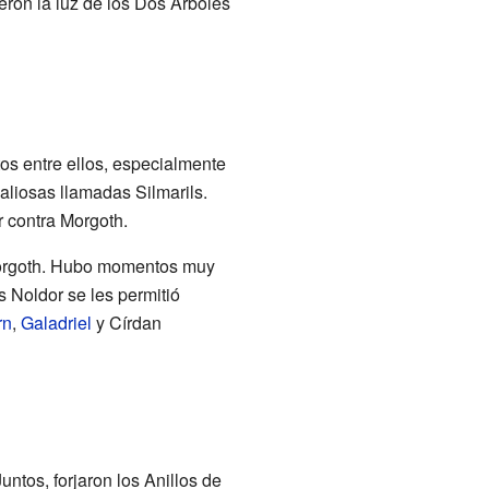
eron la luz de los Dos Árboles
os entre ellos, especialmente
liosas llamadas Silmarils.
r contra Morgoth.
 Morgoth. Hubo momentos muy
s Noldor se les permitió
rn
,
Galadriel
y Círdan
Juntos, forjaron los Anillos de