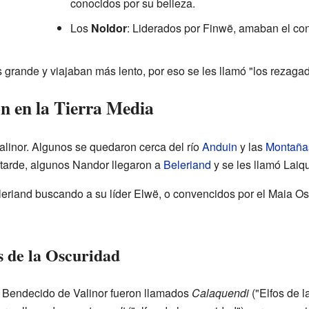
conocidos por su belleza.
Los
Noldor
: Liderados por Finwë, amaban el con
 grande y viajaban más lento, por eso se les llamó "los rezaga
on en la Tierra Media
Valinor. Algunos se quedaron cerca del río
Anduin
y las
Montaña
tarde, algunos Nandor llegaron a
Beleriand
y se les llamó Laiq
leriand buscando a su líder Elwë, o convencidos por el Maia Oss
os de la Oscuridad
o Bendecido de Valinor fueron llamados
Calaquendi
("Elfos de l