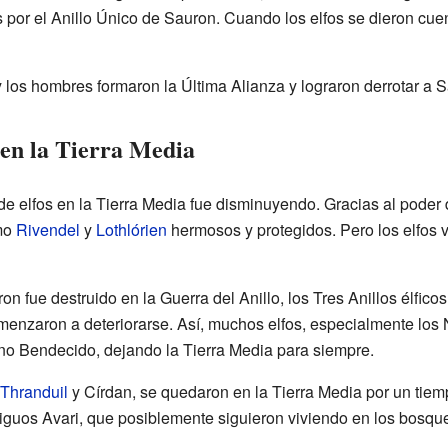
 por el Anillo Único de Sauron. Cuando los elfos se dieron cu
 y los hombres formaron la Última Alianza y lograron derrotar a 
s en la Tierra Media
e elfos en la Tierra Media fue disminuyendo. Gracias al poder de
mo
Rivendel
y
Lothlórien
hermosos y protegidos. Pero los elfos v
n fue destruido en la Guerra del Anillo, los Tres Anillos élfico
omenzaron a deteriorarse. Así, muchos elfos, especialmente los
ino Bendecido, dejando la Tierra Media para siempre.
Thranduil
y Círdan, se quedaron en la Tierra Media por un ti
tiguos Avari, que posiblemente siguieron viviendo en los bosqu