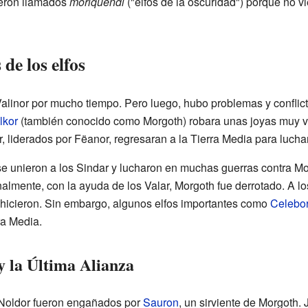
ueron llamados
moriquendi
("elfos de la oscuridad") porque no vi
de los elfos
Valinor por mucho tiempo. Pero luego, hubo problemas y conflict
lkor
(también conocido como Morgoth) robara unas joyas muy va
 liderados por Fëanor, regresaran a la Tierra Media para lucha
 se unieron a los Sindar y lucharon en muchas guerras contra
inalmente, con la ayuda de los Valar, Morgoth fue derrotado. A lo
o hicieron. Sin embargo, algunos elfos importantes como
Celebo
ra Media.
y la Última Alianza
 Noldor fueron engañados por
Sauron
, un sirviente de Morgoth. 