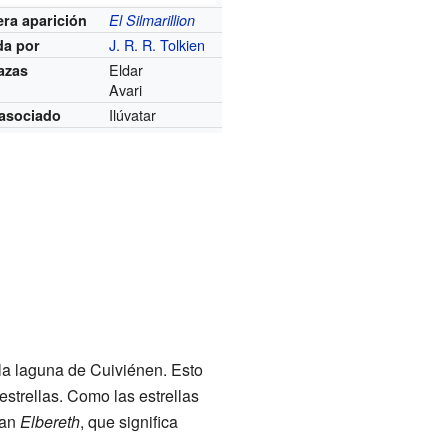
ra aparición
El Silmarillion
J. R. R. Tolkien
da por
Eldar
azas
Avari
Ilúvatar
 asociado
la laguna de Cuiviénen. Esto
estrellas. Como las estrellas
man
Elbereth
, que significa