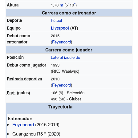
Altura
1,78
m
(5
′
10
″
)
Carrera como entrenador
Deporte
Fútbol
Equipo
Liverpool
(AT)
Debut como
2015
entrenador
(
Feyenoord
)
Carrera como jugador
Posición
Lateral izquierdo
Debut como jugador
1993
(RKC Waalwijk)
Retirada deportiva
2010
(
Feyenoord
)
Part.
(goles)
106 (6) - Selección
496 (50) - Clubes
Trayectoria
Entrenador:
Feyenoord
(2015-2019)
Guangzhou R&F (2020)