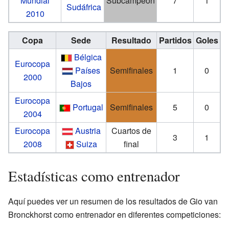
Mundial
Subcampeón
7
1
Sudáfrica
2010
Copa
Sede
Resultado
Partidos
Goles
Bélgica
Eurocopa
Países
Semifinales
1
0
2000
Bajos
Eurocopa
Portugal
Semifinales
5
0
2004
Eurocopa
Austria
Cuartos de
3
1
2008
Suiza
final
Estadísticas como entrenador
Aquí puedes ver un resumen de los resultados de Gio van
Bronckhorst como entrenador en diferentes competiciones: