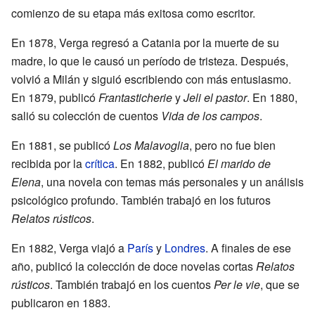
comienzo de su etapa más exitosa como escritor.
En 1878, Verga regresó a Catania por la muerte de su
madre, lo que le causó un período de tristeza. Después,
volvió a Milán y siguió escribiendo con más entusiasmo.
En 1879, publicó
Frantasticherie
y
Jeli el pastor
. En 1880,
salió su colección de cuentos
Vida de los campos
.
En 1881, se publicó
Los Malavoglia
, pero no fue bien
recibida por la
crítica
. En 1882, publicó
El marido de
Elena
, una novela con temas más personales y un análisis
psicológico profundo. También trabajó en los futuros
Relatos rústicos
.
En 1882, Verga viajó a
París
y
Londres
. A finales de ese
año, publicó la colección de doce novelas cortas
Relatos
rústicos
. También trabajó en los cuentos
Per le vie
, que se
publicaron en 1883.