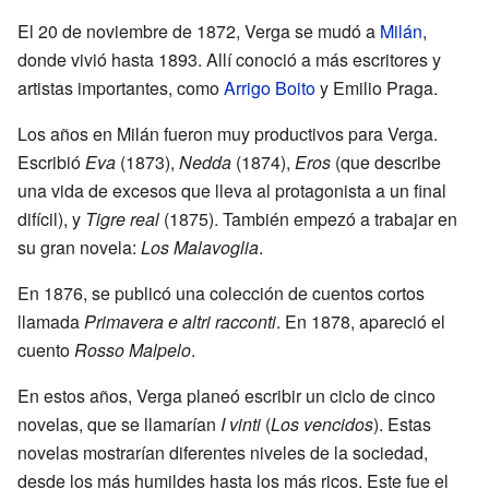
El 20 de noviembre de 1872, Verga se mudó a
Milán
,
donde vivió hasta 1893. Allí conoció a más escritores y
artistas importantes, como
Arrigo Boito
y Emilio Praga.
Los años en Milán fueron muy productivos para Verga.
Escribió
Eva
(1873),
Nedda
(1874),
Eros
(que describe
una vida de excesos que lleva al protagonista a un final
difícil), y
Tigre real
(1875). También empezó a trabajar en
su gran novela:
Los Malavoglia
.
En 1876, se publicó una colección de cuentos cortos
llamada
Primavera e altri racconti
. En 1878, apareció el
cuento
Rosso Malpelo
.
En estos años, Verga planeó escribir un ciclo de cinco
novelas, que se llamarían
I vinti
(
Los vencidos
). Estas
novelas mostrarían diferentes niveles de la sociedad,
desde los más humildes hasta los más ricos. Este fue el