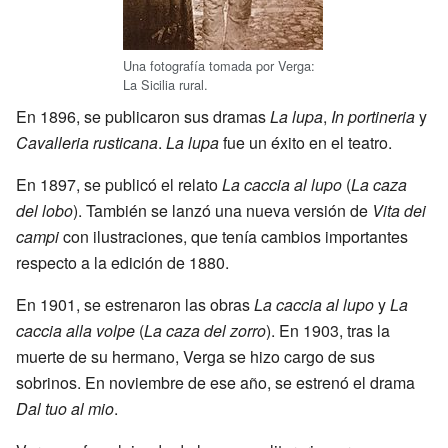
Una fotografía tomada por Verga:
La Sicilia rural.
En 1896, se publicaron sus dramas
La lupa
,
In portineria
y
Cavalleria rusticana
.
La lupa
fue un éxito en el teatro.
En 1897, se publicó el relato
La caccia al lupo
(
La caza
del lobo
). También se lanzó una nueva versión de
Vita dei
campi
con ilustraciones, que tenía cambios importantes
respecto a la edición de 1880.
En 1901, se estrenaron las obras
La caccia al lupo
y
La
caccia alla volpe
(
La caza del zorro
). En 1903, tras la
muerte de su hermano, Verga se hizo cargo de sus
sobrinos. En noviembre de ese año, se estrenó el drama
Dal tuo al mio
.