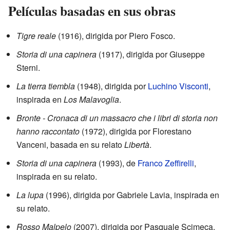
Películas basadas en sus obras
Tigre reale
(1916), dirigida por Piero Fosco.
Storia di una capinera
(1917), dirigida por Giuseppe
Sterni.
La tierra tiembla
(1948), dirigida por
Luchino Visconti
,
inspirada en
Los Malavoglia
.
Bronte - Cronaca di un massacro che i libri di storia non
hanno raccontato
(1972), dirigida por Florestano
Vanceni, basada en su relato
Libertà
.
Storia di una capinera
(1993), de
Franco Zeffirelli
,
inspirada en su relato.
La lupa
(1996), dirigida por Gabriele Lavia, inspirada en
su relato.
Rosso Malpelo
(2007), dirigida por Pasquale Scimeca,