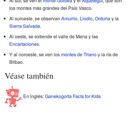
Al sur, se ven el
monte Gorbea
y el
Aquetegui
, que son
los montes más grandes del País Vasco.
Al suroeste, se observan
Amurrio
,
Llodio
,
Orduña
y la
Sierra Salvada
.
Al oeste, se extiende el valle de Mena y las
Encartaciones
.
Y al noroeste, se ven los
montes de Triano
y la ría de
Bilbao.
Véase también
En inglés:
Ganekogorta Facts for Kids