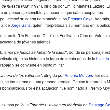
 de nuestra vida
" (1994), dirigida por Emilio Martínez Lázaro. E
ó a un personaje sensible y elocuente, que sabía aceptar los
apel, recibió su cuarta nominación a los
Premios Goya
. Además,
 al de
Jorge Sanz
, quien interpretaba a su hermano en la pelícu
el premio "Un Futuro de Cine" del Festival de Cine de València
ayectoria de jóvenes talentos.
El amor perjudica seriamente la salud
", donde su personaje e
película sigue su historia a lo largo de treinta años de la
histori
abajo y se convierte en piloto militar.
La hora de los valientes
", dirigida por
Antonio Mercero
. En esta
ipio, se transforma en una persona heroica. Gabino interpretó a 
os bombardeos. Por esta actuación, fue nominado al Premio Goya
 exitosa película
Torrente 2: misión en Marbella
de
Santiago S