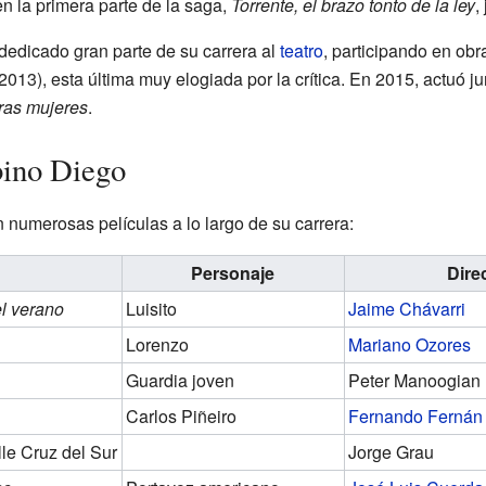
 la primera parte de la saga,
Torrente, el brazo tonto de la ley
,
edicado gran parte de su carrera al
teatro
, participando en ob
2013), esta última muy elogiada por la crítica. En 2015, actuó j
ras mujeres
.
bino Diego
 numerosas películas a lo largo de su carrera:
Personaje
Dire
el verano
Luisito
Jaime Chávarri
Lorenzo
Mariano Ozores
Guardia joven
Peter Manoogian
Carlos Piñeiro
Fernando Ferná
lle Cruz del Sur
Jorge Grau