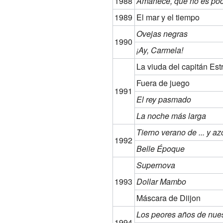
1988
Amanece, que no es po
1989
El mar y el tiempo
Ovejas negras
1990
¡Ay, Carmela!
La viuda del capitán Est
Fuera de juego
1991
El rey pasmado
La noche más larga
Tierno verano de ... y az
1992
Belle Époque
Supernova
1993
Dollar Mambo
Máscara de Diijon
Los peores años de nues
1994