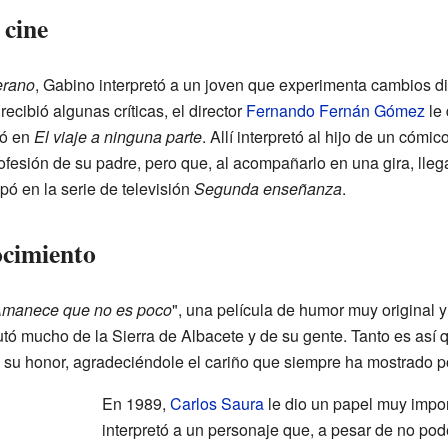
 cine
erano
, Gabino interpretó a un joven que experimenta cambios dif
ecibió algunas críticas, el director
Fernando Fernán Gómez
le 
uó en
El viaje a ninguna parte
. Allí interpretó al hijo de un cómi
ofesión de su padre, pero que, al acompañarlo en una gira, lleg
ó en la serie de televisión
Segunda enseñanza
.
ocimiento
manece que no es poco
", una película de humor muy original y
utó mucho de la Sierra de Albacete y de su gente. Tanto es así 
 su honor, agradeciéndole el cariño que siempre ha mostrado po
En 1989,
Carlos Saura
le dio un papel muy impor
interpretó a un personaje que, a pesar de no pode