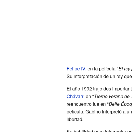
Felipe IV
, en la película "
El re
Su interpretación de un rey qu
El año 1992 trajo dos importan
Chávarri
en "
Tierno verano de .
reencuentro fue en "
Belle Épo
película, Gabino interpretó a 
libertad.
Su habilidad para interpretar pe