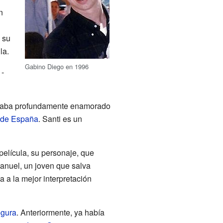
n
 su
la.
Gabino Diego en 1996
 -
staba profundamente enamorado
a de España
. Santi es un
 película, su personaje, que
Manuel, un joven que salva
 a la mejor interpretación
egura
. Anteriormente, ya había