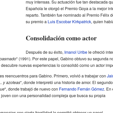
muy intensas. Su actuación fue tan destacada q
Española le otorgó el Premio Goya a la mejor in
reparto. También fue nominado al Premio Félix 
su premio a
Luis Escobar Kirkpatrick
, quien habí
Consolidación como actor
Después de su éxito,
Imanol Uribe
le ofreció inte
y pasmado
" (1991). Por este papel, Gabino obtuvo su segunda n
e descubre nuevas experiencias lo consolidó como un actor imp
tes reencuentros para Gabino. Primero, volvió a trabajar con
Ja
.. y azoteas
", donde interpretó una historia de amor. El segundo
que
", donde trabajó de nuevo con
Fernando Fernán Gómez
. En 
un joven con una personalidad compleja que busca su propia
rsonajes con cierta fragilidad le permitió obtener un papel