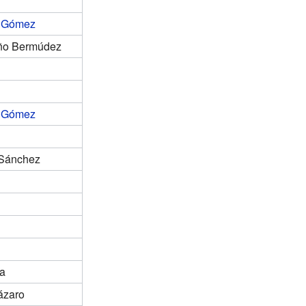
n Gómez
eño Bermúdez
n Gómez
 Sánchez
ía
ázaro