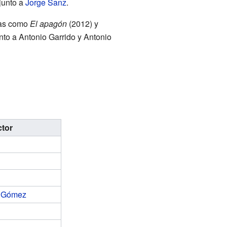
 junto a
Jorge Sanz
.
ras como
El apagón
(2012) y
unto a Antonio Garrido y Antonio
ctor
n Gómez