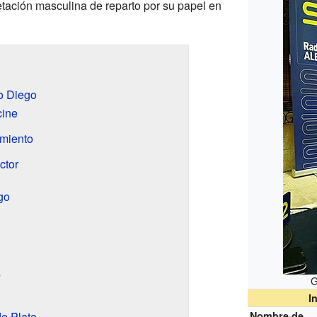
etación masculina de reparto por su papel en
no Diego
cine
imiento
ctor
go
s
G
I
e Plata
Nombre de