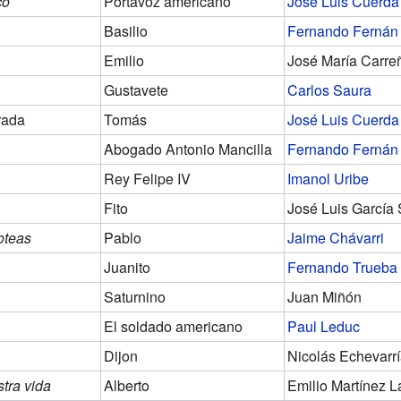
co
Portavoz americano
José Luis Cuerda
Basilio
Fernando Ferná
Emilio
José María Carr
Gustavete
Carlos Saura
rada
Tomás
José Luis Cuerda
Abogado Antonio Mancilla
Fernando Ferná
Rey Felipe IV
Imanol Uribe
Fito
José Luis García
oteas
Pablo
Jaime Chávarri
Juanito
Fernando Trueba
Saturnino
Juan Miñón
El soldado americano
Paul Leduc
Dijon
Nicolás Echevarr
tra vida
Alberto
Emilio Martínez L