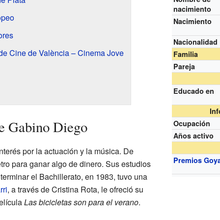
nacimiento
opeo
Nacimiento
ores
Nacionalidad
l de Cine de València – Cinema Jove
Familia
Pareja
Educado en
In
de Gabino Diego
Ocupación
Años activo
terés por la actuación y la música. De
Premios Goy
tro para ganar algo de dinero. Sus estudios
 terminar el Bachillerato, en 1983, tuvo una
ri
, a través de Cristina Rota, le ofreció su
elícula
Las bicicletas son para el verano
.