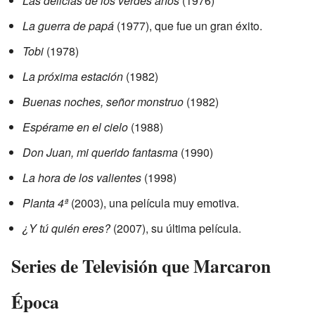
Las delicias de los verdes años
(1976)
La guerra de papá
(1977), que fue un gran éxito.
Tobi
(1978)
La próxima estación
(1982)
Buenas noches, señor monstruo
(1982)
Espérame en el cielo
(1988)
Don Juan, mi querido fantasma
(1990)
La hora de los valientes
(1998)
Planta 4ª
(2003), una película muy emotiva.
¿Y tú quién eres?
(2007), su última película.
Series de Televisión que Marcaron
Época