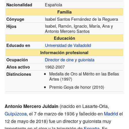
Española
Nacionalidad
Familia
Isabel Santos Fernández de la Reguera
Cónyuge
Isabel, Ramón, Ignacio, María, Ana y
Hijos
Antonio Mercero Santos
Educación
Universidad de Valladolid
Educado en
Información profesional
Director de cine
y
guionista
Ocupación
1962-2007
Años activo
Medalla de Oro al Mérito en las Bellas
Distinciones
Artes
(1997)
Premio Goya de honor
(2010)
Antonio Mercero Juldain
(nacido en Lasarte-Oria,
Guipúzcoa
, el 7 de marzo de 1936 y fallecido en
Madrid
el
12 de mayo de 2018) fue un director y guionista muy
importante en el cine y la televisión de
España
. Es